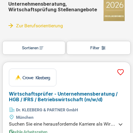
Unternehmensberatung,
Wirtschaftsprüfung Stellenangebote
Zur Berufsorientierung
Sortieren
Filter
Wirtschaftsprüfer - Unternehmensberatung /
HGB / IFRS / Betriebswirtschaft
(m/w/d)
Dr. KLEEBERG & PARTNER GmbH
München
Suchen Sie eine herausfordernde Karriere als Wirts
chaftsprüfer? Unsere Stelle richtet sich an talentiert
Flexible Arbeitszeiten