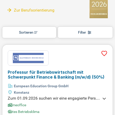
Zur Berufsorientierung
Sortieren
Filter
Professur für Betriebswirtschaft mit
Schwerpunkt Finance & Banking
(m/w/d)
(50%)
European Education Group GmbH
Konstanz
Zum 01.09.2026 suchen wir eine engagierte Perso
n für die Professur für Betriebswirtschaft mit Schw
Homeoffice
erpunkt Finance & Banking (m/w/d). Bewerber soll
Gutes Betriebsklima
ten nachweisbare Lehr- und Forschungserfahrunge