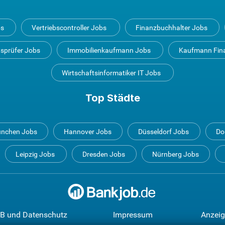
bs
Vertriebscontroller Jobs
Finanzbuchhalter Jobs
tsprüfer Jobs
Immobilienkaufmann Jobs
Kaufmann Fin
Wirtschaftsinformatiker IT Jobs
Top Städte
nchen Jobs
Hannover Jobs
Düsseldorf Jobs
Do
Leipzig Jobs
Dresden Jobs
Nürnberg Jobs
B und Datenschutz
Impressum
Anzeig