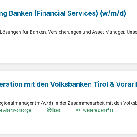
g Banken (Financial Services) (w/m/d)
 Lösungen für Banken, Versicherungen und Asset Manager. Unser 
e dabei, sich den Herausforderungen der Finanzwelt erfolgreich 
innovative Konzepte. Wir beraten sowohl nationale als auch inter
ards wie IFRS. Zudem helfen wir bei der Umsetzung aufsichtsr
tise in Finance Transformation zur Optimierung Ihrer Prozesse un
eration mit den Volksbanken Tirol & Vorar
Regionalmanager (m/w/d) in der Zusammenarbeit mit den Volksb
und Handschlagqualität in unser Team ein!
he Altersvorsorge
Vollzeit
weitere Benefits