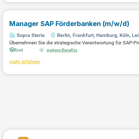
Manager SAP Förderbanken
(m/w/d)
Sopra Steria
Berlin, Frankfurt, Hamburg, Köln, L
Übernehmen Sie die strategische Verantwortung für SAP-Proj
uern komplexe SAP-Transformationen mit Fokus auf CML, C
Vollzeit
weitere Benefits
e fachliche Führung und Coaching profitieren Ihre Projekt
mehr erfahren
nd positionieren unsere SAP-Kompetenz erfolgreich im Mark
mpetent. Flexibilität ist der Schlüssel: Ihr Projekteinsatz 
ote.