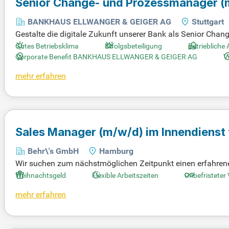
Senior Change- und Prozessmanager
(
BANKHAUS ELLWANGER & GEIGER AG
Stuttgart
Gestalte die digitale Zukunft unserer Bank als Senior Ch
lposition entwickelst du die bankweite Prozesslandschaft 
Gutes Betriebsklima
Erfolgsbeteiligung
Betriebliche 
zentrale Schnittstelle zwischen Fachbereichen, IT und exter
Corporate Benefit BANKHAUS ELLWANGER & GEIGER AG
V
sche Empfehlungen zur nachhaltigen Weiterentwicklung un
mehr erfahren
en, von der Planung bis zur Implementierung. Sei der Motor 
Sales Manager
(m/w/d)
im Innendienst
Behr\'s GmbH
Hamburg
Wir suchen zum nächstmöglichen Zeitpunkt einen erfahren
uf von Datenbanklizenzen und Seminaren an Führungskräfte
Weihnachtsgeld
Flexible Arbeitszeiten
Unbefristeter
m“ Leads durch Ihr Verkaufsgeschick am Telefon. Eine hoh
mehr erfahren
estens 3 Jahren Erfahrung im Vertrieb an Entscheider bring
er das Ziel im Blick, um unsere Produkte erfolgreich zu posi