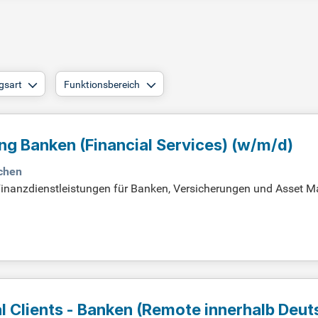
gsart
Funktionsbereich
g Banken (Financial Services) (w/m/d)
nchen
Finanzdienstleistungen für Banken, Versicherungen und Asset M
hen verstärkst du unser interdisziplinäres Team mit Expertise i
aben umfassen die Beratung internationaler Klienten bei der Im
Anforderungen (Basel III). Wir entwickeln innovative Lösungen 
Systeme. Werde part of a team, das die Compliance und Effizien
inanzwelt mit uns!
al Clients - Banken (Remote innerhalb Deu