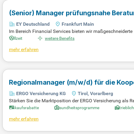
(Senior) Manager prüfungsnahe Beratun
EY Deutschland
Frankfurt Main
Im Bereich Financial Services bieten wir maßgeschneiderte
m in Frankfurt/Main, Düsseldorf und München unterstützt Si
Vollzeit
weitere Benefits
in Bilanzierung, Aufsicht und Quantitativen entwickeln wir 
mehr erfahren
und begleiten die Einführung neuer Rechnungslegungsstand
n, einschließlich Basel III. Vertrauen Sie auf unsere Exper
Regionalmanager
(m/w/d)
für die Koop
ERGO Versicherung KG
Tirol, Vorarlberg
Stärken Sie die Marktposition der ERGO Versicherung als 
g. Bringen Sie Ihre vertriebserfahrene Führungskompetenz 
Einkaufsrabatte
Gesundheitsprogramme
Betrieblic
mehr erfahren