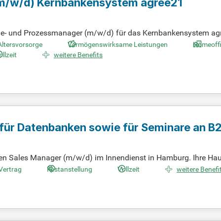
m/w/d)
Kernbankensystem agree21
ange- und Prozessmanager (m/w/d) für das Kernbankensystem agr
weiter und steuerst die bankfachlichen Parameter der Systeme B
Altersvorsorge
Vermögenswirksame Leistungen
Homeoff
nen Partnern und optimierst kontinuierlich digitale Lösungen. Zu
ollzeit
weitere Benefits
serer Systeme. Verantwortung für das Atruvia-Releasemanageme
für effiziente, regulatorisch konforme Abläufe in unserer Bank!
 für Datenbanken sowie für Seminare an 
en Sales Manager (m/w/d) im Innendienst in Hamburg. Ihre Hau
 in der Lebensmittelindustrie im deutschsprachigen Raum. Sie
 Vertrag
Festanstellung
Vollzeit
weitere Benefi
e Kontaktfrequenz und Umwandlungsquote sind entscheidend für
en Sie die nötigen Qualifikationen mit. Abschlüsse sind Ihr Ma
tionieren.