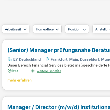
Arbeitszeit
Homeoffice
Position
Anstellun
(Senior) Manager prüfungsnahe Beratun
EY Deutschland
Frankfurt, Main, Düsseldorf, Mü
Unser Bereich Financial Services bietet maßgeschneiderte 
chen, globalen Umgebung. In Frankfurt, Düsseldorf oder Münc
Vollzeit
weitere Benefits
rechtlichen und quantitativen Fragestellungen. Deine Aufg
mehr erfahren
nungslegungsstandards wie IFRS und aufsichtsrechtlicher 
unterstützen bei der Transition in deren Prozesse und DV-
verbessert. Bewirb dich jetzt und gestalte die Zukunft der F
Manager / Director
(m/w/d)
Institution