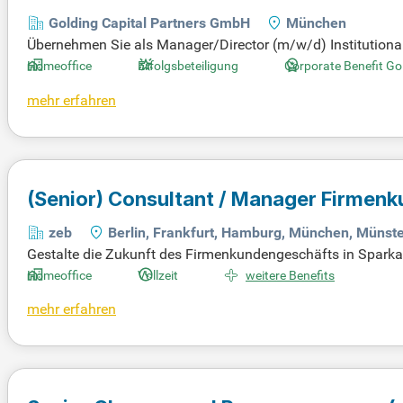
Golding Capital Partners GmbH
München
Übernehmen Sie als Manager/Director (m/w/d) Institutional 
ntscheidungsstrukturen von Sparkassen und Genossenschaft
Homeoffice
Erfolgsbeteiligung
Corporate Benefit Go
Geschäftsbeziehungen auszubauen und neue Wachstumspotenz
mehr erfahren
ellen Geschäfts im Bankensektor. Entwickeln Sie strategi
eziehungen auf und gestalten Sie langfristige, ertragsstark
(Senior) Consultant / Manager Firmen
zeb
Berlin, Frankfurt, Hamburg, München, Münst
Gestalte die Zukunft des Firmenkundengeschäfts in Spark
u innovative Lösungen für den stationären und medialen Ve
Homeoffice
Vollzeit
weitere Benefits
gmentierung. Mit modernen Technologien, wie Smart-Data-L
mehr erfahren
bernimm Verantwortung in der Projektarbeit, führe Teilproj
estalte aktiv die Transformation im Bankenwesen!