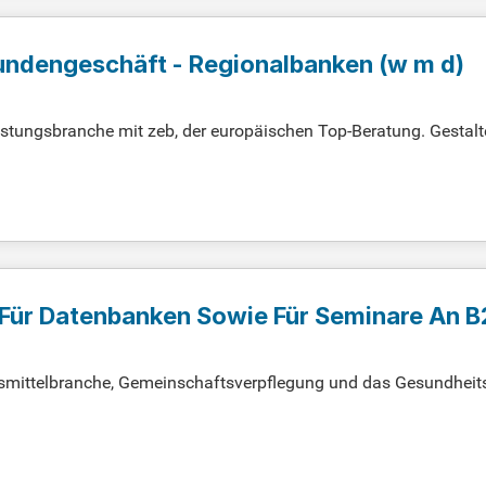
undengeschäft - Regionalbanken (w m d)
stungsbranche mit zeb, der europäischen Top-Beratung. Gestalt
 sich jetzt für Ihre Chance!
 Für Datenbanken Sowie Für Seminare An 
ensmittelbranche, Gemeinschaftsverpflegung und das Gesundheit
bieten wir umfassende Lösungen für Unternehmen. Unsere Pro
 Sicherheit und Qualität zu erfüllen. Immer mehr Unternehmen 
enzufriedenheit und nachhaltige Entwicklung. Klicken Sie jetzt
seres dynamischen Teams zu werden!