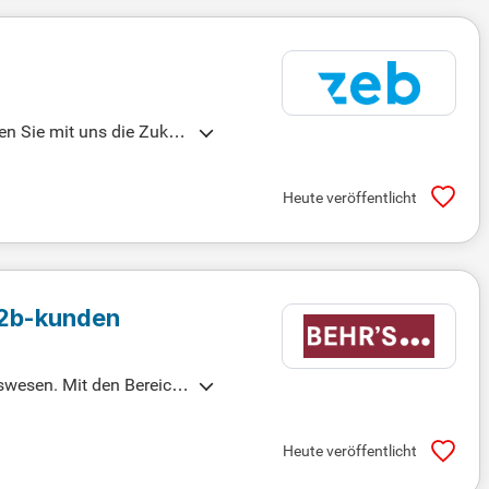
en Sie mit uns die Zukun
Heute veröffentlicht
B2b-kunden
swesen. Mit den Bereich
dukte und Dienstleistun
profitieren von unserem
Heute veröffentlicht
 auf "bewerben", um die