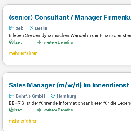
(senior) Consultant / Manager Firmenk
zeb
Berlin
Erleben Sie den dynamischen Wandel in der Finanzdienstlei
ft und entdecken Sie spannende Möglichkeiten. Bewerben Sie
Vollzeit
weitere Benefits
mehr erfahren
Sales Manager
(m/w/d)
Im Innendienst
Behr\'s GmbH
Hamburg
BEHR'S ist der führende Informationsanbieter für die Leb
en BEHR'S DIGITAL, BEHR'S VERLAG und BEHR'S AKADEMIE 
Vollzeit
weitere Benefits
gen unterstützen Kunden dabei, die hohen Anforderungen an
mehr erfahren
Fachwissen und innovativen Angeboten. Wir setzen auf Kund
vollständige Stellenbeschreibung zu erhalten und Teil un