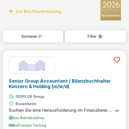
Zur Berufsorientierung
Sortieren
Filter
Senior Group Accountant / Bilanzbuchhalter
Konzern & Holding
(m/w/d)
ISOPLUS Group
Rosenheim
Suchen Sie eine Herausforderung im Finanzbereic
h? Als Senior Group Accountant / Bilanzbuchhalter
Gutes Betriebsklima
(m/w/d) bei ISOPLUS sind Sie für die zentrale Rec
Unbefristeter Vertrag
hnungslegung verantwortlich. In dieser Schlüsselp