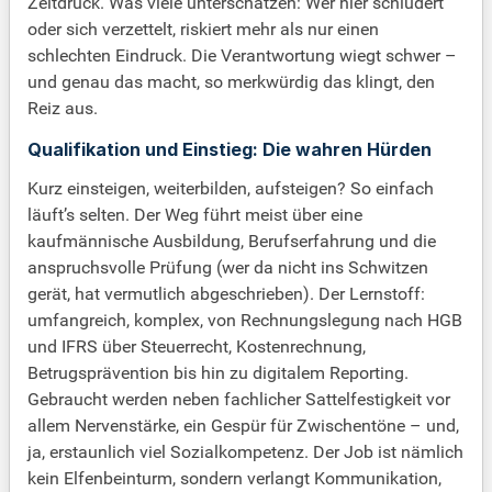
Zeitdruck. Was viele unterschätzen: Wer hier schludert
oder sich verzettelt, riskiert mehr als nur einen
schlechten Eindruck. Die Verantwortung wiegt schwer –
und genau das macht, so merkwürdig das klingt, den
Reiz aus.
Qualifikation und Einstieg: Die wahren Hürden
Kurz einsteigen, weiterbilden, aufsteigen? So einfach
läuft’s selten. Der Weg führt meist über eine
kaufmännische Ausbildung, Berufserfahrung und die
anspruchsvolle Prüfung (wer da nicht ins Schwitzen
gerät, hat vermutlich abgeschrieben). Der Lernstoff:
umfangreich, komplex, von Rechnungslegung nach HGB
und IFRS über Steuerrecht, Kostenrechnung,
Betrugsprävention bis hin zu digitalem Reporting.
Gebraucht werden neben fachlicher Sattelfestigkeit vor
allem Nervenstärke, ein Gespür für Zwischentöne – und,
ja, erstaunlich viel Sozialkompetenz. Der Job ist nämlich
kein Elfenbeinturm, sondern verlangt Kommunikation,