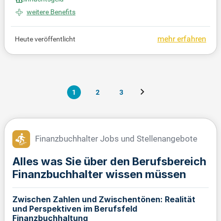
ng von Periodenabschlüssen. Sie bringen eine abg
eschlossene kaufmännische Ausbildung und Kenn
weitere Benefits
tnisse im Umsatzsteuergesetz mit. Teamarbeit, ein
e selbstständige, strukturierte Arbeitsweise und gut
mehr erfahren
Heute veröffentlicht
e Englischkenntnisse sind für Sie selbstverständlic
h. Wir bieten Ihnen einen sicheren Arbeitsplatz in ei
nem engagierten Familienunternehmen mit flexible
n Arbeitszeiten und attraktiven Zusatzleistungen. I
nteressiert? Dann freuen wir uns auf Ihre Bewerbun
1
2
3
g als Finanzbuchhalter!
Finanzbuchhalter Jobs und Stellenangebote
Alles was Sie über den Berufsbereich
Finanzbuchhalter wissen müssen
Zwischen Zahlen und Zwischentönen: Realität
und Perspektiven im Berufsfeld
Finanzbuchhaltung