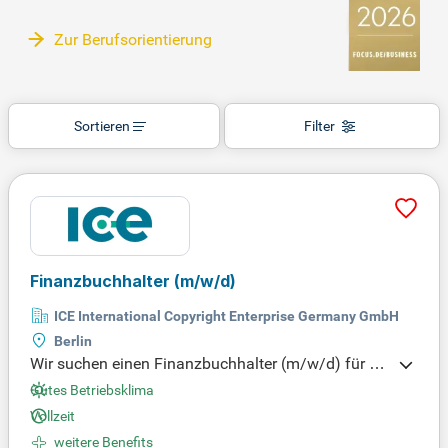
Zur Berufsorientierung
Sortieren
Filter
Finanzbuchhalter
(m/w/d)
ICE International Copyright Enterprise Germany GmbH
Berlin
Wir suchen einen Finanzbuchhalter (m/w/d) für un
seren Berliner Standort, um Verantwortung in eine
Gutes Betriebsklima
m internationalen Umfeld zu übernehmen. In dieser
Vollzeit
spannenden Phase migrieren wir unsere Buchhaltu
weitere Benefits
ngsprozesse von einem externen Dienstleister in u