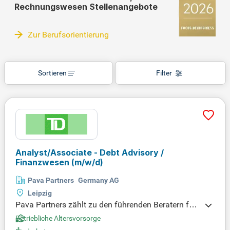
Rechnungswesen Stellenangebote
Zur Berufsorientierung
Sortieren
Filter
Analyst/Associate - Debt Advisory /
Finanzwesen
(m/w/d)
Pava Partners Germany AG
Leipzig
Pava Partners zählt zu den führenden Beratern für
Tech-M&A und Finanzierung in Europa. Wir bieten
Betriebliche Altersvorsorge
maßgeschneiderte Lösungen für wachstumsstarke