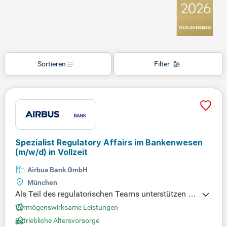
Sortieren
Filter
Spezialist Regulatory Affairs im Bankenwesen
(m/w/d)
in Vollzeit
Airbus Bank GmbH
München
Als Teil des regulatorischen Teams unterstützen Si
e die Umsetzung komplexer Standards in der Bank
Vermögenswirksame Leistungen
praxis. Zu Ihren zentralen Aufgaben gehört die selb
Betriebliche Altersvorsorge
stständige Analyse und Umsetzung aufsichtsrechtl