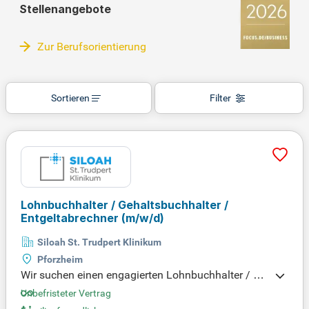
Stellenangebote
Zur Berufsorientierung
Sortieren
Filter
Lohnbuchhalter / Gehaltsbuchhalter /
Entgeltabrechner
(m/w/d)
Siloah St. Trudpert Klinikum
Pforzheim
Wir suchen einen engagierten Lohnbuchhalter / Ge
haltsbuchhalter / Entgeltabrechner (m/w/d) in Voll
Unbefristeter Vertrag
- oder Teilzeit. Ihre Hauptaufgabe besteht in der Du