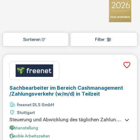
Sortieren
Filter
Sachbearbeiter im Bereich Cashmanagement
/Zahlungsverkehr (w/m/d) in Teilzeit
freenet DLS GmbH
Stuttgart
Steuerung und Abwicklung des täglichen Zahlungs
verkehrs ist ein zentraler Bestandteil Ihrer Aufgabe
Festanstellung
n im Electronic Banking. Sie sind verantwortlich für
Flexible Arbeitszeiten
die tägliche Bankbuchhaltung in SAP und die Durc