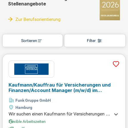
Stellenangebote
Zur Berufsorientierung
Sortieren
Filter
Kaufmann/Kauffrau für Versicherungen und
Finanzen/Account Manager
(m/w/d)
im
Innendienst Haftpflicht
Funk Gruppe GmbH
Hamburg
Wir suchen einen Kaufmann für Versicherungen un
d Finanzen (m/w/d) mit relevanter Ausbildung und
Flexible Arbeitszeiten
Erfahrung in gewerblichen Haftpflichtversicherung