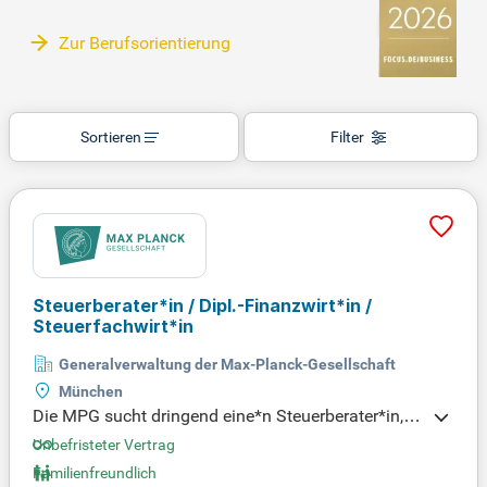
Zur Berufsorientierung
Sortieren
Filter
Steuerberater*in / Dipl.-Finanzwirt*in /
Steuerfachwirt*in
Generalverwaltung der Max-Planck-Gesellschaft
München
Die MPG sucht dringend eine*n Steuerberater*in, D
ipl.‑Finanzwirt*in oder Steuerfachwirt*in (Kennziffe
Unbefristeter Vertrag
r 65/26) für das Referat „Steuern und Zoll“. In dies
Familienfreundlich
er Schlüsselposition unterstützen Sie die Abteilung