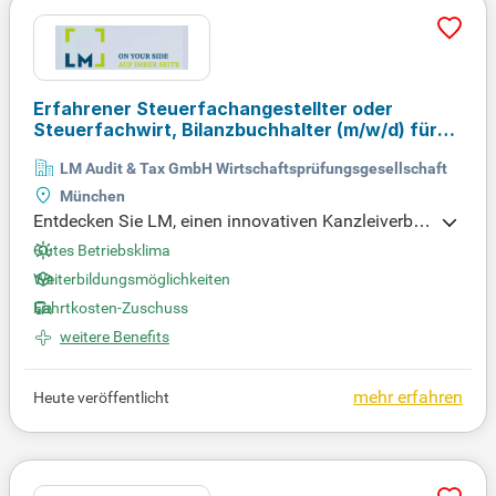
einem kollegialen Umfeld mit flachen Hierarchien b
ist du Teil eines engagierten Teams, das deine beru
fliche Entwicklung fördert.
Erfahrener Steuerfachangestellter oder
Steuerfachwirt, Bilanzbuchhalter
(m/w/d)
für
in- und ausländische Mandanten
LM Audit & Tax GmbH Wirtschaftsprüfungsgesellschaft
München
Entdecken Sie LM, einen innovativen Kanzleiverbu
nd in München, der Wirtschaftsprüfer, Steuerberate
Gutes Betriebsklima
r und Rechtsanwälte vereint. Unser engagiertes Tea
Weiterbildungsmöglichkeiten
m betreut namhafte Unternehmen aus anspruchsv
Fahrtkosten-Zuschuss
ollen Branchen mit höchster Expertise. Bewerben S
weitere Benefits
ie sich jetzt!
mehr erfahren
Heute veröffentlicht