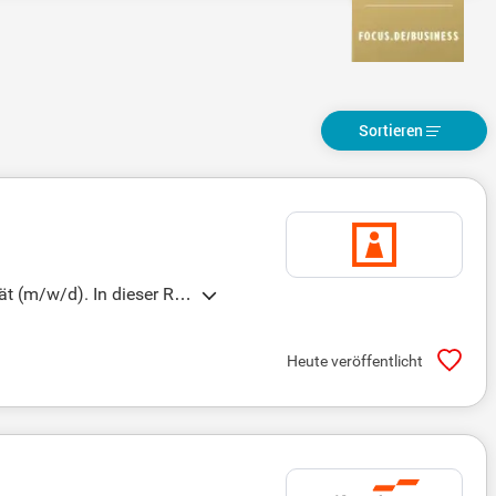
Sortieren
t (m/w/d). In dieser Rol
ördliche Auskunftsersuc
ien sowie die Bearbeitu
Heute veröffentlicht
s Studium mit. Interesse