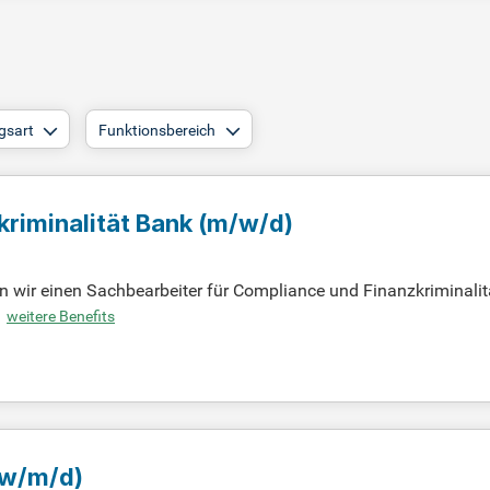
gsart
Funktionsbereich
kriminalität Bank
(m/w/d)
wir einen Sachbearbeiter für Compliance und Finanzkriminalitä
 von Geldwäsche-Verdachtsmeldungen. Zudem bearbeiten Sie beh
weitere Benefits
gaben umfassen auch die Identifikation von Geldwäsche-Typolog
ine abgeschlossene kaufmännische Ausbildung oder ein relevante
Prevention, KYC und Finanzkriminalität sind von Vorteil.
(w/m/d)