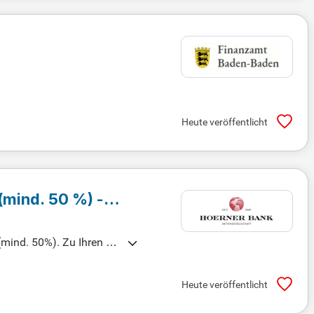
Heute veröffentlicht
 (mind. 50 %) -
 (mind. 50%). Zu Ihren Au
yse wirtschaftlicher Ver
tor mit. Neben analytis
Heute veröffentlicht
n einer traditionsreiche
nem modern gestalteten A