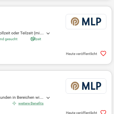
lzeit oder Teilzeit (min
tsstellenleitungen, um e
end gesucht
Teilzeit
trukturiert? Genieße fle
ehmenserfolg bei und bew
Heute veröffentlicht
kunden in Bereichen wie
weitere Benefits
Heute veröffentlicht