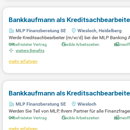
rbeitsumfeld und umfangreichen Mitarbeiter-Benefits.
Bankkaufmann als Kreditsachbearbeit
MLP Finanzberatung SE
Wiesloch, Heidelberg
Werde Kreditsachbearbeiter (m/w/d) bei der MLP Banking AG i
d. 32 h/Woche), übernimmst du die Bearbeitung und Votieru
Unbefristeter Vertrag
Flexible Arbeitszeiten
Homeoff
rstklassige Finanzierungsservices zu bieten. Du verfügst ü
weitere Benefits
xible Arbeitszeiten, die Möglichkeit auf Homeoffice und e
mehr erfahren
irb dich noch heute!
Bankkaufmann als Kreditsachbearbeit
MLP Finanzberatung SE
Wiesloch
Werden Sie Teil von MLP, Ihrem Partner für alle Finanzfrag
Altersvorsorge, Versicherungen und Vermögensmanagement.
Unbefristeter Vertrag
Flexible Arbeitszeiten
Homeoff
mehr erfahren