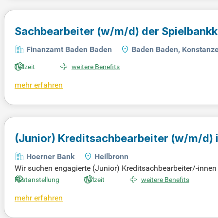
Sachbearbeiter (w/m/d) der Spielbankk
Finanzamt Baden Baden
Baden Baden, Konstanzer
Teilzeit
weitere Benefits
mehr erfahren
(Junior) Kreditsachbearbeiter (w/m/d) i
Hoerner Bank
Hoerner Bank
Heilbronn
Wir suchen engagierte (Junior) Kreditsachbearbeiter/-innen 
fgaben gehören die Kreditsachbearbeitung, Erstellung von K
Festanstellung
Teilzeit
weitere Benefits
hältnisse. Idealerweise bringen Sie eine abgeschlossene B
mehr erfahren
chem Denkvermögen legen wir Wert auf Teamarbeit und fundie
n Privatbank mit attraktiven Vergütungsmodellen und vielfä