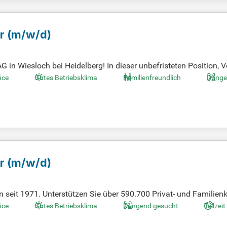
er
(m/w/d)
n Wiesloch bei Heidelberg! In dieser unbefristeten Position, Vol
ng von Kreditprodukten. Unterstütze unsere Berater und Geschäf
ice
Gutes Betriebsklima
Familienfreundlich
Dring
ber ein hohes Maß an Verantwortungsbewusstsein und arbeitest s
ine wertschätzende Unternehmenskultur. Trage aktiv zum Untern
er
(m/w/d)
en seit 1971. Unterstützen Sie über 590.700 Privat- und Familien
 Bewerben Sie sich jetzt für spannende Möglichkeiten!
ice
Gutes Betriebsklima
Dringend gesucht
Teilzeit