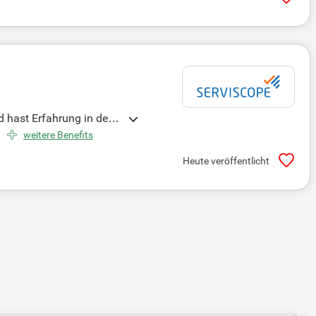
 hast Erfahrung in der E
die Möglichkeit, mobil zu
weitere Benefits
chtig. Werde Teil unsere
Heute veröffentlicht