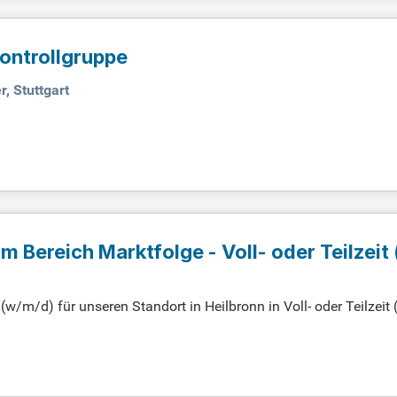
ontrollgruppe
, Stuttgart
m Bereich Marktfolge - Voll- oder Teilzeit
(w/m/d) für unseren Standort in Heilbronn in Voll- oder Teilzeit
reditprotokollen und Beleihungswertermittlungen sowie die Anal
ankausbildung und Erfahrung im genossenschaftlichen Finanzsek
rte Kenntnisse in agree21. Wir bieten eine sichere Anstellung i
ltigen Weiterentwicklungsmöglichkeiten. Profitieren Sie von ei