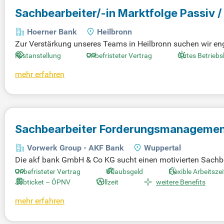
Sachbearbeiter/-in Marktfolge Passiv 
Hoerner Bank
Heilbronn
Zur Verstärkung unseres Teams in Heilbronn suchen wir enga
e Aufgaben umfassen die Bestandspflege im Wertpapierberei
Festanstellung
Unbefristeter Vertrag
Gutes Betriebs
toanlagen, -schließungen und kontrollieren Kundenaufträg
mehr erfahren
weise mit Erfahrung im Wertpapiergeschäft sowie gute IT-Ken
ank mit attraktiver Vergütung und hervorragenden Weiterbil
nft bei uns!
Sachbearbeiter Forderungsmanageme
Vorwerk Group - AKF Bank
Wuppertal
Die akf bank GmbH & Co KG sucht einen motivierten Sachbe
ernationalen Vorwerk Konzerns sind wir seit über fünf Jahr
Unbefristeter Vertrag
Urlaubsgeld
Flexible Arbeitsze
ir verstehen die speziellen Bedürfnisse des Mittelstands u
Jobticket – ÖPNV
Vollzeit
weitere Benefits
möglicht uns, schnell und flexibel auf Kundenanfragen zu 
mehr erfahren
d erfolgreich zu agieren. Werden Sie Teil eines kompetente