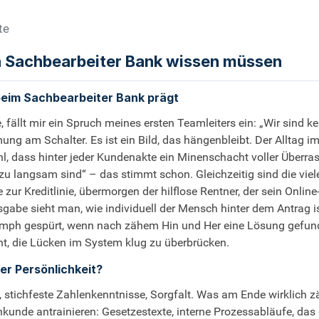
te
ch Sachbearbeiter Bank wissen müssen
 beim Sachbearbeiter Bank prägt
ällt mir ein Spruch meines ersten Teamleiters ein: „Wir sind k
ung am Schalter. Es ist ein Bild, das hängenbleibt. Der Alltag i
hl, dass hinter jeder Kundenakte ein Minenschacht voller Überr
u langsam sind“ – das stimmt schon. Gleichzeitig sind die viel
zur Kreditlinie, übermorgen der hilflose Rentner, der sein Onlin
abe sieht man, wie individuell der Mensch hinter dem Antrag i
riumph gespürt, wenn nach zähem Hin und Her eine Lösung gefund
rnt, die Lücken im System klug zu überbrücken.
er Persönlichkeit?
, stichfeste Zahlenkenntnisse, Sorgfalt. Was am Ende wirklich 
kunde antrainieren: Gesetzestexte, interne Prozessabläufe, das 