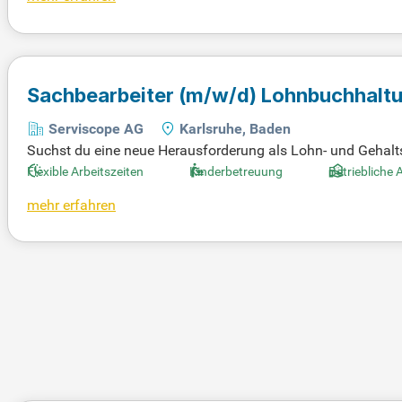
Sachbearbeiter
(m/w/d)
Lohnbuchhaltu
Serviscope AG
Karlsruhe, Baden
Suchst du eine neue Herausforderung als Lohn- und Gehalt
ntgeltabrechnung? Dann haben wir den perfekten Job für dich!
Flexible Arbeitszeiten
Kinderbetreuung
Betriebliche 
arbeiten. Wenn du sorgfältig, strukturiert und verantwortun
mehr erfahren
s Teams und nutze deine Fähigkeiten, um in einem moderne