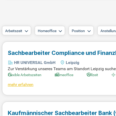
Arbeitszeit
Homeoffice
Position
Anstellun
Sachbearbeiter Compliance und Finanz
HR UNIVERSAL GmbH
Leipzig
Zur Verstärkung unseres Teams am Standort Leipzig suchen 
le sind Sie verantwortlich für die Prüfung und Bewertung
Flexible Arbeitszeiten
Homeoffice
Vollzeit
hen und führen weiterführende Recherchen durch. Ihre Auf
mehr erfahren
ng verdächtiger Transaktionen. Idealerweise bringen Sie e
oder erste Erfahrungen in den Bereichen Compliance, Fraud-
Kaufmännischer Sachbearbeiter Bank 