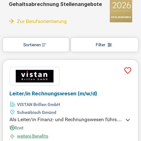
Gehaltsabrechnung Stellenangebote
Zur Berufsorientierung
Sortieren
Filter
Leiter/in Rechnungswesen
(m/w/d)
VISTAN Brillen GmbH
Schwäbisch Gmünd
Als Leiter/in Finanz- und Rechnungswesen führst
Du ein dynamisches Team und kümmerst Dich um
Vollzeit
die Erstellung der Jahresabschlüsse und das Contr
weitere Benefits
olling. Du bist verantwortlich für die Liquiditätspla