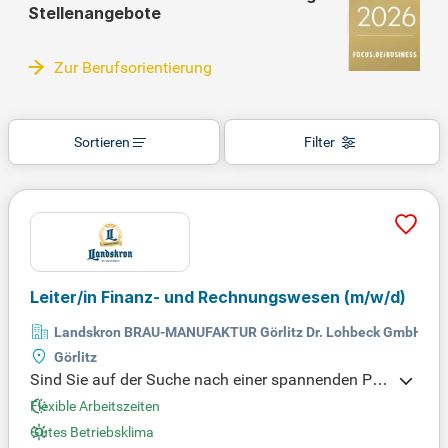
Stellenangebote
Zur Berufsorientierung
Sortieren
Filter
Leiter/in Finanz- und Rechnungswesen
(m/w/d)
Landskron BRAU-MANUFAKTUR Görlitz Dr. Lohbeck GmbH & C
Görlitz
Sind Sie auf der Suche nach einer spannenden Pos
ition im Finanzwesen? Wir bieten interessante Fina
Flexible Arbeitszeiten
nzierungsmaßnahmen mit flexiblen Arbeitszeiten u
Gutes Betriebsklima
nd einem kollegialen Arbeitsklima. Voraussetzung i