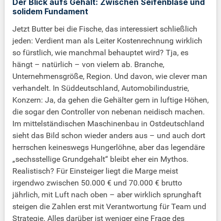
Der Blick aufs Gehalt: Zwischen Seifenblase und
solidem Fundament
Jetzt Butter bei die Fische, das interessiert schließlich
jeden: Verdient man als Leiter Kostenrechnung wirklich
so fürstlich, wie manchmal behauptet wird? Tja, es
hängt – natürlich – von vielem ab. Branche,
Unternehmensgröße, Region. Und davon, wie clever man
verhandelt. In Süddeutschland, Automobilindustrie,
Konzern: Ja, da gehen die Gehälter gern in luftige Höhen,
die sogar den Controller von nebenan neidisch machen.
Im mittelständischen Maschinenbau in Ostdeutschland
sieht das Bild schon wieder anders aus – und auch dort
herrschen keineswegs Hungerlöhne, aber das legendäre
„sechsstellige Grundgehalt“ bleibt eher ein Mythos.
Realistisch? Für Einsteiger liegt die Marge meist
irgendwo zwischen 50.000 € und 70.000 € brutto
jährlich, mit Luft nach oben – aber wirklich sprunghaft
steigen die Zahlen erst mit Verantwortung für Team und
Strategie. Alles darüber ist weniger eine Frage des