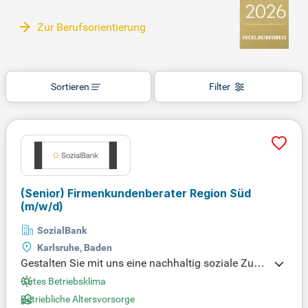
Zur Berufsorientierung
Sortieren
Filter
(Senior) Firmenkundenberater Region Süd
(m/w/d)
SozialBank
Karlsruhe, Baden
Gestalten Sie mit uns eine nachhaltig soziale Zuku
nft in Karlsruhe! Wir bieten Finanz- und Serviceleist
Gutes Betriebsklima
ungen speziell für das Gesundheitswesen, Sozial-
Betriebliche Altersvorsorge
und Bildungsbereich an. Unsere Unternehmenskult