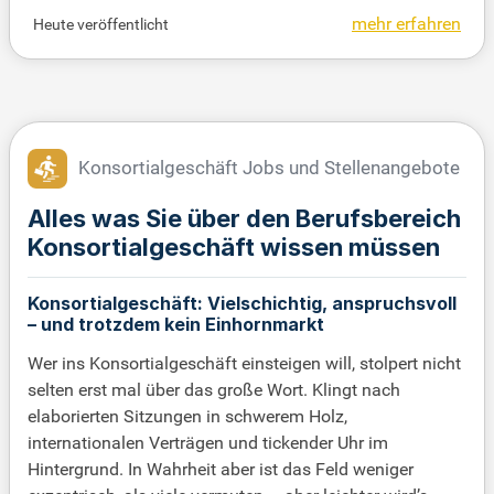
Fragestellungen ermöglicht eine reibungslose Absti
mehr erfahren
Heute veröffentlicht
mmung mit Kunden, Anwälten und Banken. Zudem
beraten Sie unsere Kreditanalyse zu nationalen un
d internationalen Besicherungsstrukturen. Die Bew
ertung und Überwachung von Kreditsicherheiten ge
mäß internen Vorgaben gehört ebenfalls zu Ihren A
ufgaben. Diese befristete Position ist bis zum 31.1
Konsortialgeschäft Jobs und Stellenangebote
2.2027 ausgeschrieben und bietet eine spannende
Herausforderung im Finanzsektor.
Alles was Sie über den Berufsbereich
Konsortialgeschäft wissen müssen
Konsortialgeschäft: Vielschichtig, anspruchsvoll
– und trotzdem kein Einhornmarkt
Wer ins Konsortialgeschäft einsteigen will, stolpert nicht
selten erst mal über das große Wort. Klingt nach
elaborierten Sitzungen in schwerem Holz,
internationalen Verträgen und tickender Uhr im
Hintergrund. In Wahrheit aber ist das Feld weniger