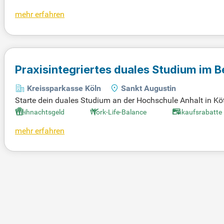
en Zukunft. Unsere Dienstleistungen umfassen Verkaufsber
mehr erfahren
weiterführende Informationen und wertvolle Tipps. Erfahren S
Praxisintegriertes duales Studium im 
Kreissparkasse Köln
Sankt Augustin
Starte dein duales Studium an der Hochschule Anhalt in Köt
melst du die andere Hälfte wertvolle praktische Erfahrunge
Weihnachtsgeld
Work-Life-Balance
Einkaufsrabatte
rhalte Einblicke in die reale Arbeitswelt. Mit einem Bruttog
mehr erfahren
orsorge bist du bestens abgesichert. Profitiere von einer
Urlaubstagen und mobiler Arbeit. Setze den ersten Schritt in 