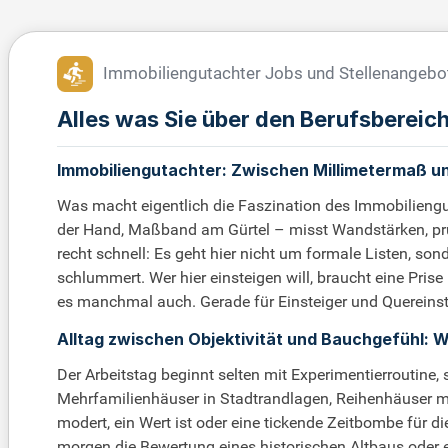
Immobiliengutachter Jobs und Stellenangebo
Alles was Sie über den Berufsberei
Immobiliengutachter: Zwischen Millimetermaß un
Was macht eigentlich die Faszination des Immobiliengu
der Hand, Maßband am Gürtel – misst Wandstärken, prüft 
recht schnell: Es geht hier nicht um formale Listen, s
schlummert. Wer hier einsteigen will, braucht eine Prise
es manchmal auch. Gerade für Einsteiger und Quereinste
Alltag zwischen Objektivität und Bauchgefühl: W
Der Arbeitstag beginnt selten mit Experimentierroutin
Mehrfamilienhäuser in Stadtrandlagen, Reihenhäuser mit 
modert, ein Wert ist oder eine tickende Zeitbombe für d
morgen die Bewertung eines historischen Altbaus oder e