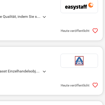
 Qualität, indem Sie sic
Heute veröffentlicht
fasst Einzelhandelsobjek
rgleichswert, Ertragswer
iertes Team unterstützt
Heute veröffentlicht
n der Immobilienbewertu