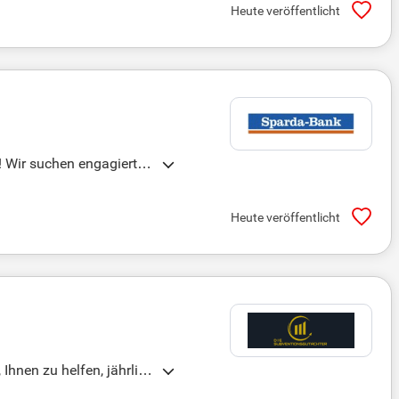
Heute veröffentlicht
! Wir suchen engagierte
n Arbeitsumfeld, tariflic
bieten wir finanzielle U
Heute veröffentlicht
56.000 € und 78.000 €. B
Ihnen zu helfen, jährlich
taltung Ihrer finanziell