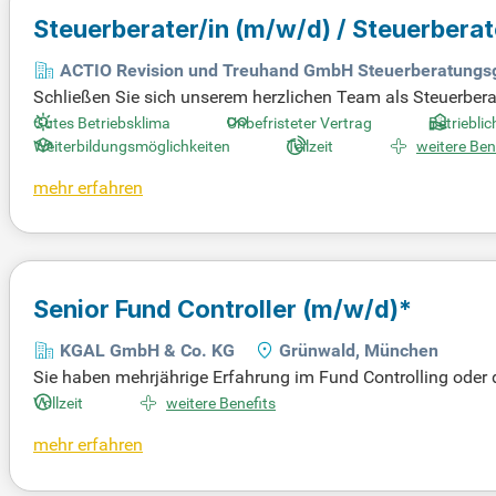
Steuerberater/in
(m/w/d)
/ Steuerbera
ACTIO Revision und Treuhand GmbH Steuerberatungsg
Schließen Sie sich unserem herzlichen Team als Steuerber
uchen wir Verstärkung in Voll- oder Teilzeit. Wir sind als „
Gutes Betriebsklima
Unbefristeter Vertrag
Betriebli
und 80 nationale und internationale Mandanten. Unsere Exp
Weiterbildungsmöglichkeiten
Teilzeit
weitere Ben
e. In unserem Unternehmen vereinen wir Professionalität mi
mehr erfahren
rden Sie Teil unseres erfolgreichen Teams im Süden Münch
Senior Fund Controller
(m/w/d)
*
KGAL GmbH & Co. KG
Grünwald, München
Sie haben mehrjährige Erfahrung im Fund Controlling oder 
im Aufsichtsrecht mit? Sie sind versiert im Umgang mit n
Vollzeit
weitere Benefits
e sowie Datenbanken? Ihre analytischen Fähigkeiten und str
mehr erfahren
Sie bereit sind, aktiv zur Weiterentwicklung von Prozessen 
g. Profitieren Sie von spannenden Aufgaben in einem mode
h jetzt!