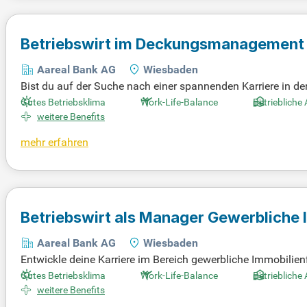
Betriebswirt im Deckungsmanagement -
Aareal Bank AG
Wiesbaden
Bist du auf der Suche nach einer spannenden Karriere in d
Betriebswirtschaft oder ähnlichen Qualifikationen. Du sollt
Gutes Betriebsklima
Work-Life-Balance
Betriebliche
gen. Ein gutes Technologieverständnis und Kenntnisse in 
weitere Benefits
es Auftreten auf allen Hierarchieebenen kennzeichnen deinen
mehr erfahren
ewerbung – vielleicht bist du genau der richtige Kandidat fü
Betriebswirt als Manager Gewerbliche 
Aareal Bank AG
Wiesbaden
Entwickle deine Karriere im Bereich gewerbliche Immobilien
erufserfahrung. Begeisterung für Zukunftstechnologien und 
Gutes Betriebsklima
Work-Life-Balance
Betriebliche
crosoft-Produkten und SAP mitbringen. Zudem erwarten wi
weitere Benefits
wenn du nicht alle Anforderungen erfüllst, könnte diese Stell