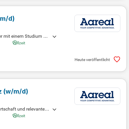
/m/d)
er mit einem Studium der
bilienfinanzierung verfü
Vollzeit
nsstärke und ein sicher
euen wir uns auf deine B
Heute veröffentlicht
z (w/m/d)
rtschaft und relevante B
uch gute Kenntnisse in Mi
Vollzeit
Hierarchieebenen. Selbst