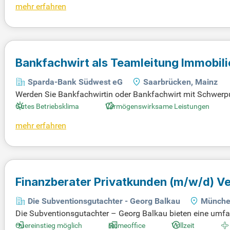
mehr erfahren
Bankfachwirt als Teamleitung Immobi
Sparda-Bank Südwest eG
Saarbrücken, Mainz
Werden Sie Bankfachwirtin oder Bankfachwirt mit Schwerpu
Fachkräfte mit mehrjähriger Erfahrung in Wohnbaufinanzieru
Gutes Betriebsklima
Vermögenswirksame Leistungen
her Vergütung und 13. Monatsgehalt. Flexible Arbeitszeiten
mehr erfahren
nterstützung für Ihre Weiterbildung und attraktive Benefits
esuchen Sie sparda-sw.de/jobs-und-karriere/leistungen.htm
Finanzberater Privatkunden
(m/w/d)
Ve
Die Subventionsgutachter - Georg Balkau
Münch
Die Subventionsgutachter – Georg Balkau bieten eine umfass
durchschnittlich 1.400 € an staatlichen Förderungen und Sub
Quereinstieg möglich
Homeoffice
Vollzeit