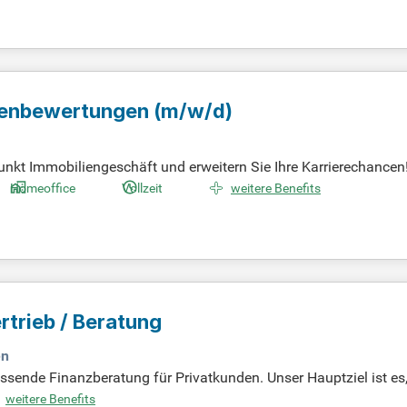
lienbewertungen
(m/w/d)
nkt Immobiliengeschäft und erweitern Sie Ihre Karrierechancen
ng oder Immobilienbewertung. Profitieren Sie von einem sichere
Homeoffice
Vollzeit
weitere Benefits
 und Homeoffice-Optionen fördern Ihre Work-Life-Balance. Zudem 
. Das Jahresbruttogehalt variiert je nach Qualifikation zwischen 
l für mehr Informationen.
rtrieb / Beratung
en
ende Finanzberatung für Privatkunden. Unser Hauptziel ist es, 
ventionen zu sichern. Wir unterstützen Sie bei der optimalen Ges
weitere Benefits