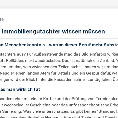
te
ch Immobiliengutachter wissen müssen
d Menschenkenntnis – warum dieser Beruf mehr Substanz
tachters aus? Für Außenstehende mag das Bild einfarbig wirke
Rollläden, nickt ausdruckslos. Das ist natürlich ein Zerrbild. We
ondern um das, was zwischen den Zeilen steht – sagen wir, um da
 Neugier, einen langen Atem für Details und ein Gespür dafür, wa
iger wird der Blick hinter die Fassaden schnell zur täglichen Ü
as man wirklich tut
e, sondern eher mit einem Kaffee und der Prüfung von Terminkal
wechselvoller Geschichte oder das unfassbar chaotische Erbe ein
ie Sanierung. Was viele unterschätzen: Es gibt keinen "Standard
ines energieoptimierten Neubaus. Hier sind Technik und Gesetz 