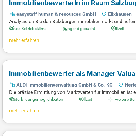
ImmobilienbewerterIn im Raum Salzbur
easystaff human & resources GmbH
Elixhausen
Analysieren Sie den Salzburger Immobilienmarkt und liefern
herstellen, dass alle Gutachten den aktuellen gesetzliche
Gutes Betriebsklima
Dringend gesucht
Vollzeit
mehr erfahren
Immobilienbewerter als Manager Valua
ALDI Immobilienverwaltung GmbH & Co. KG
Hert
Die präzise Ermittlung von Marktwerten für Immobilien ist 
te, Mixed-Use, Wohn- und Gewerbeimmobilien sowohl nationa
Weiterbildungsmöglichkeiten
Vollzeit
weitere Ben
t und DCF. Darüber hinaus prüfen wir externe Gutachten un
mehr erfahren
interne Abteilungen bei Fragen zu Immobilienwerten und Ma
ng gewährleisten unsere hohe Qualität und Flexibilität in