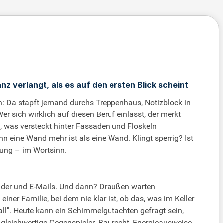
 verlangt, als es auf den ersten Blick scheint
n: Da stapft jemand durchs Treppenhaus, Notizblock in
r sich wirklich auf diesen Beruf einlässt, der merkt
s, was versteckt hinter Fassaden und Floskeln
nn eine Wand mehr ist als eine Wand. Klingt sperrig? Ist
bung – im Wortsinn.
ender und E-Mails. Und dann? Draußen warten
er Familie, bei dem nie klar ist, ob das, was im Keller
fall". Heute kann ein Schimmelgutachten gefragt sein,
gleichwertige Gegenspieler. Baurecht, Energieausweise,