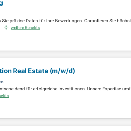
g
 Sie präzise Daten für Ihre Bewertungen. Garantieren Sie höchste
n Anforderungen und Normen entsprechen.
weitere Benefits
tion Real Estate
(m/w/d)
en
entscheidend für erfolgreiche Investitionen. Unsere Expertise um
l als auch international. Wir nutzen bewährte Verfahren wie Ve
efits
d führen umfangreiche Portfoliobewertungen durch. Unser engag
rktdaten. Qualifizierte Fachkräfte mit umfassender Erfahrung i
 einem dynamischen Umfeld.