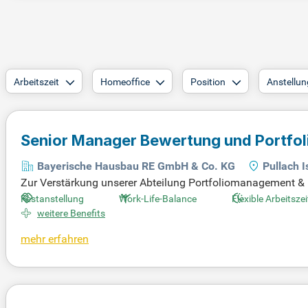
Arbeitszeit
Homeoffice
Position
Anstellun
Senior Manager Bewertung und Portf
Bayerische Hausbau RE GmbH & Co. KG
Pullach I
Zur Verstärkung unserer Abteilung Portfoliomanagement &
ment (m/w/d). In dieser Schlüsselposition sind Sie verantw
Festanstellung
Work-Life-Balance
Flexible Arbeitsze
internationalen Portfolios. Sie wenden moderne Methoden w
weitere Benefits
ige Organisation und Dokumentation. Ihre Expertise sichert 
mehr erfahren
e im engen Austausch mit dem Asset-Management sowie dem
en Sie wertvolle Beiträge zur Weiterentwicklung unserer An