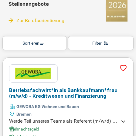
Stellenangebote
Zur Berufsorientierung
Sortieren
Filter
Betriebsfachwirt*in als Bankkaufmann*frau
(m/w/d)
- Kreditwesen und Finanzierung
GEWOBA KG Wohnen und Bauen
Bremen
Werde Teil unseres Teams als Referent (m/w/d) im
Kreditwesen & Finanzierungsmanagement! In dies
Weihnachtsgeld
er Position hast Du die Möglichkeit, Kredit- und Sic