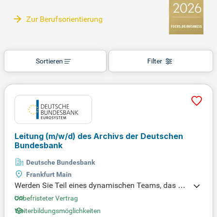
Zur Berufsorientierung
Sortieren
Filter
Leitung
(m/w/d)
des Archivs der Deutschen
Bundesbank
Deutsche Bundesbank
Frankfurt Main
Werden Sie Teil eines dynamischen Teams, das die
Grundlagen für einen stabilen Euro und eine florier
Unbefristeter Vertrag
ende Wirtschaft legt. Aktuell suchen wir einen Archi
Weiterbildungsmöglichkeiten
var (m/w/d) für das Historische Archiv der Deutsch