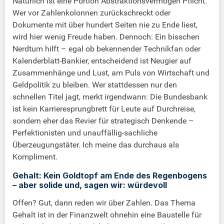
Natürlich ist eine Portion Abstraktionsvermögen Pflicht.
Wer vor Zahlenkolonnen zurückschreckt oder
Dokumente mit über hundert Seiten nie zu Ende liest,
wird hier wenig Freude haben. Dennoch: Ein bisschen
Nerdtum hilft – egal ob bekennender Technikfan oder
Kalenderblatt-Bankier, entscheidend ist Neugier auf
Zusammenhänge und Lust, am Puls von Wirtschaft und
Geldpolitik zu bleiben. Wer stattdessen nur den
schnellen Titel jagt, merkt irgendwann: Die Bundesbank
ist kein Karrieresprungbrett für Leute auf Durchreise,
sondern eher das Revier für strategisch Denkende –
Perfektionisten und unauffällig-sachliche
Überzeugungstäter. Ich meine das durchaus als
Kompliment.
Gehalt: Kein Goldtopf am Ende des Regenbogens
– aber solide und, sagen wir: würdevoll
Offen? Gut, dann reden wir über Zahlen. Das Thema
Gehalt ist in der Finanzwelt ohnehin eine Baustelle für