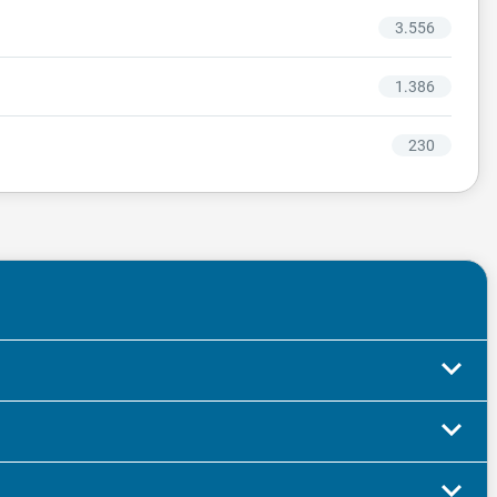
3.556
1.386
230