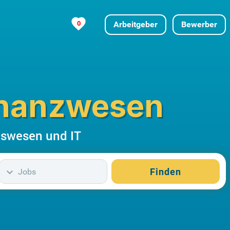
0
Arbeitgeber
Bewerber
inanzwesen
gswesen und IT
Finden
Jobs