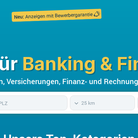
Anzeigen mit Bewerbergarantie
Neu:
für
Banking & F
n, Versicherungen, Finanz- und Rechnun
25 km