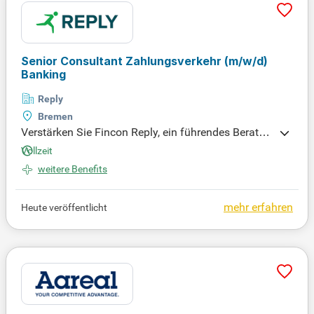
Senior Consultant Zahlungsverkehr
(m/w/d)
Banking
Reply
Bremen
Verstärken Sie Fincon Reply, ein führendes Beratun
gsunternehmen für die Finanzdienstleistungsbranc
Vollzeit
he. Gemeinsam gestalten wir die digitale Transfor
weitere Benefits
mation von Banken, Versicherungen und Fintechs.
Interessiert? Bewerben Sie sich jetzt für spannende
Entwicklungsmöglichkeiten!
mehr erfahren
Heute veröffentlicht