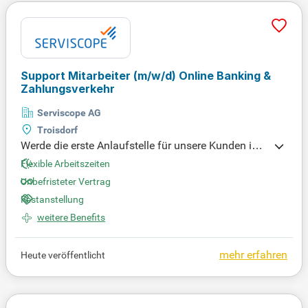
ikation sorgt dafür, dass Kundenbeziehungen auf
Augenhöhe entstehen und weiter ausgebaut werde
n. Voraussetzungen sind ein betriebswirtschaftlich
es oder IT-nahes Studium sowie eine bankfachlich
e Qualifikation.
Support Mitarbeiter
(m/w/d)
Online Banking &
Zahlungsverkehr
Serviscope AG
Troisdorf
Werde die erste Anlaufstelle für unsere Kunden im
Online-Banking! Unterstütze sie telefonisch bei tec
Flexible Arbeitszeiten
hnischen Fragen und überprüfe die Legitimation de
Unbefristeter Vertrag
r Anrufer, während du ihre Probleme im elektronisc
Festanstellung
hen Zahlungsverkehr lösungsorientiert begleitest.
weitere Benefits
mehr erfahren
Heute veröffentlicht