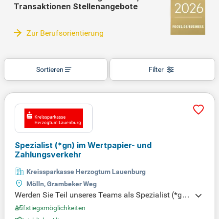
Transaktionen Stellenangebote
Zur Berufsorientierung
Sortieren
Filter
Spezialist (*gn) im Wertpapier- und
Zahlungsverkehr
Kreissparkasse Herzogtum Lauenburg
Mölln, Grambeker Weg
Werden Sie Teil unseres Teams als Spezialist (*gn)
im Wertpapier- und Zahlungsverkehr! In der Abteilu
Aufstiegsmöglichkeiten
ng Prozess- und Innovationsmanagement sind Sie