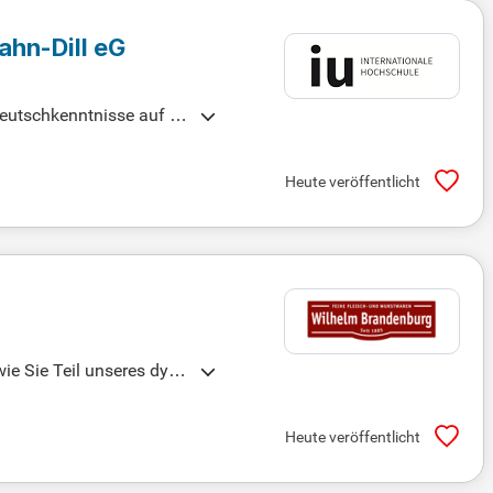
ahn-Dill eG
Deutschkenntnisse auf Sp
rt, bringst ein innovati
ber Praktikumserfahrunge
Heute veröffentlicht
twicklungsmöglichkeiten.
ie Sie Teil unseres dyna
Heute veröffentlicht