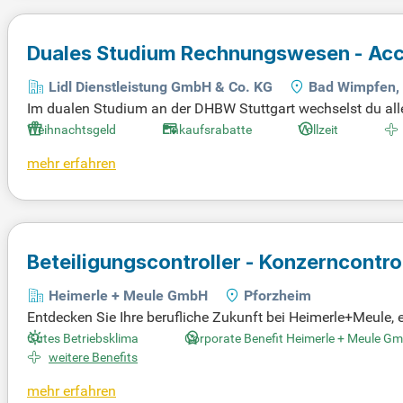
Duales Studium Rechnungswesen - Acco
Lidl Dienstleistung GmbH & Co. KG
Bad Wimpfen, 
Im dualen Studium an der DHBW Stuttgart wechselst du all
rnimmst verantwortungsvolle Aufgaben und arbeitest an rea
Weihnachtsgeld
Einkaufsrabatte
Vollzeit
te Qualität legt – sowohl für unsere Kunden als auch für dic
mehr erfahren
hätzung sowie ein faires Gehalt. Dein Begrüßungsmonat beg
erlebe das Beste aus Theorie und Praxis!
Beteiligungscontroller - Konzerncontro
Heimerle + Meule GmbH
Pforzheim
Entdecken Sie Ihre berufliche Zukunft bei Heimerle+Meule, e
d innovative Technologien zu maßgeschneiderten Lösungen.
Gutes Betriebsklima
Corporate Benefit Heimerle + Meule G
e gestalten. Nutzen Sie die Chance, Ihre Ideen einzubringen
weitere Benefits
en Sie, wie wir Tradition mit Fortschritt kombinieren, um ex
mehr erfahren
für weitere Informationen: bit.ly/4w2X7RCQTJB1_DE.