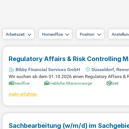
Arbeitszeit
Homeoffice
Position
Anstellun
Regulatory Affairs & Risk Controlling
Bibby Financial Services GmbH
Düsseldorf, Remot
Wir suchen ab dem 01.10.2026 einen Regulatory Affairs & R
Sie regulatorische Anforderungen wie KWG und MaRisk. Ih
Homeoffice
Betriebliche Altersvorsorge
Teilzeit
nagement Systems und die Kommunikation mit BaFin und de
mehr erfahren
Richtlinien kontinuierlich weiter. Zudem arbeiten Sie an d
ftsführung. Bewerben Sie sich jetzt, um Teil eines innovat
Sachbearbeitung (w/m/d) im Sachgebie