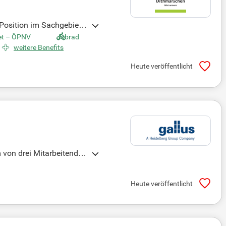
 Position im Sachgebiet
öD oder Besoldungsgruppe
et – ÖPNV
Jobrad
die Überprüfung der Bil
weitere Benefits
entrale Rolle. Interessi
Heute veröffentlicht
 von drei Mitarbeitende
twortungsvolle Position
tuellen Stelleninhaberin
Heute veröffentlicht
 Vorschriften. Zudem ve
ht wird.