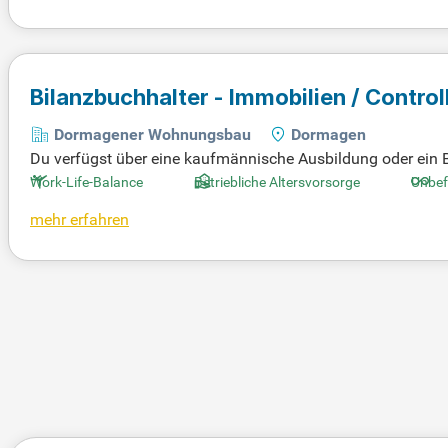
Bilanzbuchhalter - Immobilien / Control
Dormagener Wohnungsbau
Dormagen
Du verfügst über eine kaufmännische Ausbildung oder ein 
GB-Bilanzierung und Steuerrecht macht Sie zur idealen Ver
Work-Life-Balance
Betriebliche Altersvorsorge
Unbef
n Sie analytisches Denken und strukturiertes Arbeiten ins 
mehr erfahren
f eine 37-Stunden-Woche, flexible Arbeitszeiten und mobile
eßlich Altersvorsorge und Krankenzusatzversicherung.