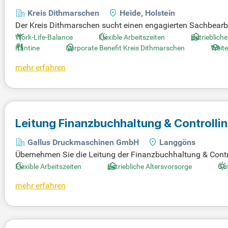
Kreis Dithmarschen
Heide, Holstein
Der Kreis Dithmarschen sucht einen engagierten Sachbearbe
Haushalt, Controlling und Berichtswesen ist sofort verfüg
Work-Life-Balance
Flexible Arbeitszeiten
Betrieblich
A 10 SHBesG vergütet. Zu den Aufgaben gehören die Erste
Kantine
Corporate Benefit Kreis Dithmarschen
Weite
anzpositionen. Zudem spielen die Analyse von Prüfungsfest
mehr erfahren
ert? Bewerben Sie sich jetzt für eine spannende Karriere im 
Leitung Finanzbuchhaltung & Controlli
Gallus Druckmaschinen GmbH
Langgöns
Übernehmen Sie die Leitung der Finanzbuchhaltung & Control
n. Ihre Expertise stärkt die wirtschaftliche Steuerung und 
Flexible Arbeitszeiten
Betriebliche Altersvorsorge
Gut
wird im Rahmen einer langfristigen Nachfolgeregelung bese
mehr erfahren
begleitet. Zu Ihren Aufgaben gehören die Sicherstellung 
rantworten Sie ein leistungsfähiges, zukunftsorientiertes