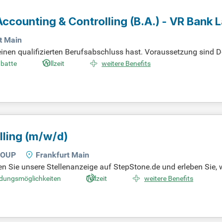
ccounting & Controlling (B.A.) - VR Bank L
rt Main
 einen qualifizierten Berufsabschluss hast. Voraussetzung sind 
s Note 2,0). Du bist analytisch, strukturiert und lösungsorientie
abatte
Vollzeit
weitere Benefits
Führerschein ist erforderlich, idealerweise verfügst Du auch ü
fitierst von umfangreichen Schulungsangeboten und internen En
ater:in ist ebenfalls möglich.
lling
(m/w/d)
ROUP
Frankfurt Main
 Sie unsere Stellenanzeige auf StepStone.de und erleben Sie, w
t.ly/4w2X7RCQTJB1_DE. Bewerben Sie sich jetzt!
ldungsmöglichkeiten
Teilzeit
weitere Benefits