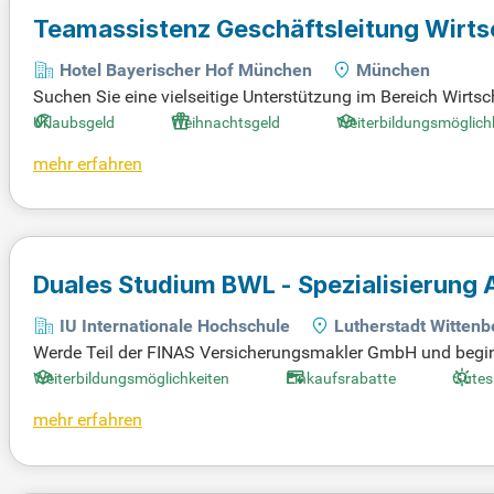
Teamassistenz Geschäftsleitung Wirtsc
Hotel Bayerischer Hof München
München
Suchen Sie eine vielseitige Unterstützung im Bereich Wirtsch
on, inklusive Korrespondenz, Postverteilung und Koordinat
Urlaubsgeld
Weihnachtsgeld
Weiterbildungsmöglich
Ausbildung und mindestens drei Jahre Berufserfahrung, vor
mehr erfahren
MS Office-Kenntnisse sind unerlässlich. Unsere zusätzlic
eiten. Werden Sie Teil unseres freundlichen und teamorie
isiert.
Duales Studium BWL - Spezialisierung 
GmbH
IU Internationale Hochschule
Lutherstadt Wittenb
Werde Teil der FINAS Versicherungsmakler GmbH und beginne
Campus Leipzig, mit einem staatlich anerkannten Bachelor
Weiterbildungsmöglichkeiten
Einkaufsrabatte
Gutes
wir für dich! Profitiere von einem monatlichen Durchschnitt
mehr erfahren
keit, Partnerschaft und individuelle Beratung prägen unse
deine beruflichen Ziele zu realisieren!