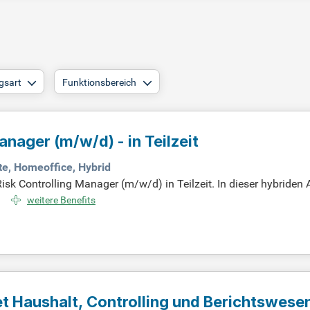
gsart
Funktionsbereich
 Manager
(m/w/d)
- in Teilzeit
e, Homeoffice, Hybrid
isk Controlling Manager (m/w/d) in Teilzeit. In dieser hybriden
re Aufgaben umfassen die Unterstützung der Weiterentwicklun
weitere Benefits
r Bundesbank. Sie koordinieren aufsichtsrechtliche Meldungen
er Optimierung des Risikomanagementsystems und erstellen Risik
iven Teams zu werden und ihre Expertise einzubringen!
t Haushalt, Controlling und Berichtswese