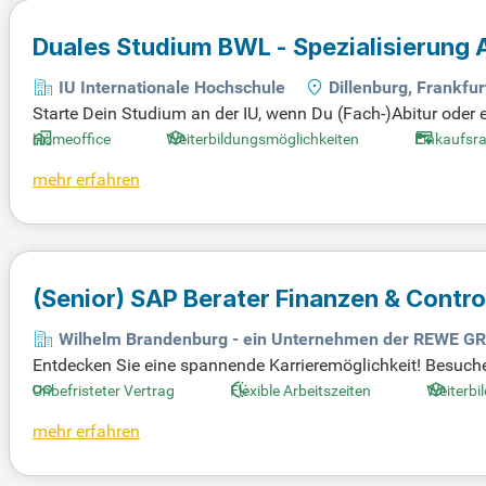
Duales Studium BWL - Spezialisierung A
IU Internationale Hochschule
Dillenburg, Frankfu
Starte Dein Studium an der IU, wenn Du (Fach-)Abitur oder
rachniveau B2 sowie starke Mathematikfähigkeiten (mindesten
Homeoffice
Weiterbildungsmöglichkeiten
Einkaufsr
ves Mindset mit und hast Interesse an Zukunftsthemen. Ein 
mehr erfahren
n. Deine Karriereaussichten sind vielversprechend: Du pro
Eine Übernahme in Juniorpositionen als Referent:in oder Ber
(Senior) SAP Berater Finanzen & Contro
Wilhelm Brandenburg - ein Unternehmen der REWE G
Entdecken Sie eine spannende Karrieremöglichkeit! Besuchen
mischen Teams werden können. Hier geht's zur Anzeige: bi
Unbefristeter Vertrag
Flexible Arbeitszeiten
Weiterbi
mehr erfahren