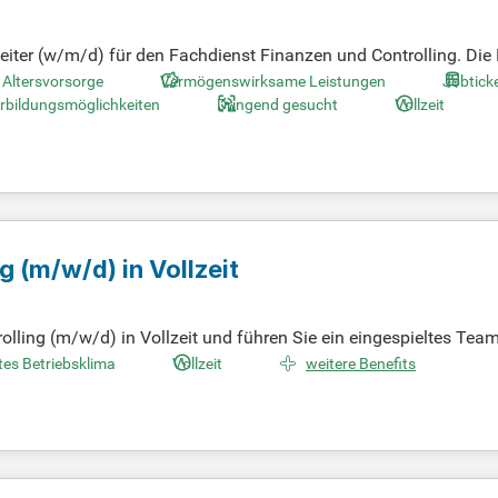
iter (w/m/d) für den Fachdienst Finanzen und Controlling. Die
bar und kann geteilt werden. Sie wird nach Entgeltgruppe 9c TV
e Altersvorsorge
Vermögenswirksame Leistungen
Jobtick
llung des Jahresabschlusses und des Gesamtabschlusses sowie 
rbildungsmöglichkeiten
Dringend gesucht
Vollzeit
stellungen und die Mitwirkung an den Haushaltsplanungen eine z
öffentlichen Dienst!
ng
(m/w/d)
in Vollzeit
ling (m/w/d) in Vollzeit und führen Sie ein eingespieltes Team
fördert die Weiterentwicklung unseres Unternehmens. Diese veran
es Betriebsklima
Vollzeit
weitere Benefits
tzt. Während der Einarbeitung werden Sie umfassend von der ak
einer ordnungsgemäßen Buchführung gemäß GoB und gesetzlicher
 Rechnungswesen, das den Anforderungen des Unternehmens gerec