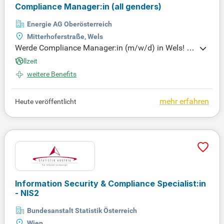
erer Governance-Strukturen.
Compliance Manager:in (all genders)
Energie AG Oberösterreich
Mitterhoferstraße, Wels
Werde Compliance Manager:in (m/w/d) in Wels! V
erantworte das Jahresprogramm, betreue spannen
Vollzeit
de Compliance-Themen und berate unser Manage
weitere Benefits
ment sowie die Mitarbeiter:innen. Gestalte Complia
nce aktiv mit und werde Teil unseres engagierten T
eams!
mehr erfahren
Heute veröffentlicht
Information Security & Compliance Specialist:in
- NIS2
Bundesanstalt Statistik Österreich
Wien