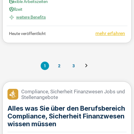
Flexible Arbeitszeiten
gie aktiv mit und fördere nachhaltiges Wachstum s
Vollzeit
owie verantwortungsvolles Handeln. Bringe deine I
weitere Benefits
deen in der Doppelmayr Service GmbH in Wolfurt e
in!
mehr erfahren
Heute veröffentlicht
1
2
3
Compliance, Sicherheit Finanzwesen Jobs und
Stellenangebote
Alles was Sie über den Berufsbereich
Compliance, Sicherheit Finanzwesen
wissen müssen