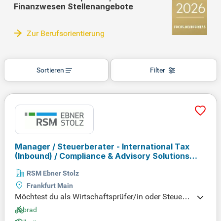
Finanzwesen Stellenangebote
Zur Berufsorientierung
Sortieren
Filter
Manager / Steuerberater - International Tax
(Inbound) / Compliance & Advisory Solutions
(m/w/d)
RSM Ebner Stolz
Frankfurt Main
Möchtest du als Wirtschaftsprüfer/in oder Steuerb
erater/in für führende mittelständische Unternehm
Jobrad
en arbeiten? Berate Champions wie fischer, LBBW