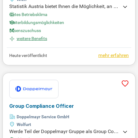
Statistik Austria bietet Ihnen die Möglichkeit, an de
r Erarbeitung hochqualitativer Statistiken und Anal
Gutes Betriebsklima
ysen mitzuwirken. Gestalten Sie mit uns ein präzis
Weiterbildungsmöglichkeiten
es und objektives Bild der österreichischen Gesells
Essenszuschuss
chaft und Wirtschaft für Bürger:innen, Politik und V
weitere Benefits
erwaltung.
mehr erfahren
Heute veröffentlicht
Group Compliance Officer
Doppelmayr Service GmbH
Wolfurt
Werde Teil der Doppelmayr Gruppe als Group Com
pliance Officer! Gestalte unsere Compliance-Strate