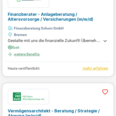
Finanzberater - Anlageberatung /
Altersvorsorge / Versicherungen
(m/w/d)
Finanzberatung Schorn GmbH
Bremen
Gestalte mit uns die finanzielle Zukunft! Übernehm
e die Verantwortung für individuelle Finanzstrategi
Vollzeit
en und ermögliche Menschen, ihre Ziele zu erreiche
weitere Benefits
n. Entdecke eine erfüllende Herausforderung und b
ewirb dich jetzt für die vollständige Stellenbeschrei
bung!
mehr erfahren
Heute veröffentlicht
Vermögensarchitekt - Beratung / Strategie /
Akquise
(m/w/d)