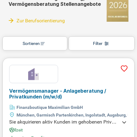
Vermögensberatung Stellenangebote
Zur Berufsorientierung
Sortieren
Filter
Vermögensmanager - Anlageberatung /
Privatkunden
(m/w/d)
Finanzboutique Maximilian GmbH
München, Garmisch Partenkirchen, Ingolstadt, Augsburg, Me
Sie akquirieren aktiv Kunden im gehobenen Privatk
undensegment und pflegen langfristige Beziehung
Vollzeit
en. Mit Ihrer umfassenden Erfahrung in der Vermö