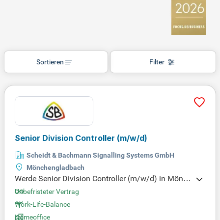
Sortieren
Filter
Senior Division Controller
(m/w/d)
Scheidt & Bachmann Signalling Systems GmbH
Mönchengladbach
Werde Senior Division Controller (m/w/d) in Mönc
hengladbach bei Düsseldorf! Bei Scheidt & Bachm
Unbefristeter Vertrag
ann gestalten wir die Zukunft der Mobilität mit inn
Work-Life-Balance
ovativen Lösungen. Seit über 150 Jahren sorgen w
Homeoffice
ir dafür, dass Bahnreisen, Parken und Tanken siche