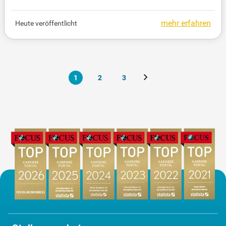
nisse für Ihre berufliche Entwicklung zu erzielen. Ak
tuell suchen wir für ein Partnerunternehmen in Ber
mehr erfahren
Heute veröffentlicht
gisch Gladbach einen engagierten Buchhalter (m/
w/d). Mit Leidenschaft und Engagement unterstüt
zen wir Sie auf Ihrem Weg zur nächsten Herausfor
derung. Vertrauen Sie auf unsere Expertise, um Ihre
Karriere in der Bau- und Immobilienbranche voranz
1
2
3
utreiben.