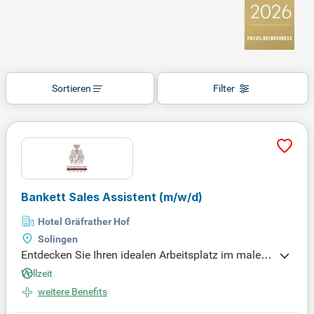
Sortieren
Filter
Bankett Sales Assistent
(m/w/d)
Hotel Gräfrather Hof
Solingen
Entdecken Sie Ihren idealen Arbeitsplatz im maleris
chen Bergischen Land! Das Hotel Gräfrather Hof in
Vollzeit
Solingen-Gräfrath ist nur 15 km von Düsseldorf ent
weitere Benefits
fernt und direkt an der A46 gelegen. Unser 4-Sterne
-Superior Business Hotel bietet 112 komfortabel ei