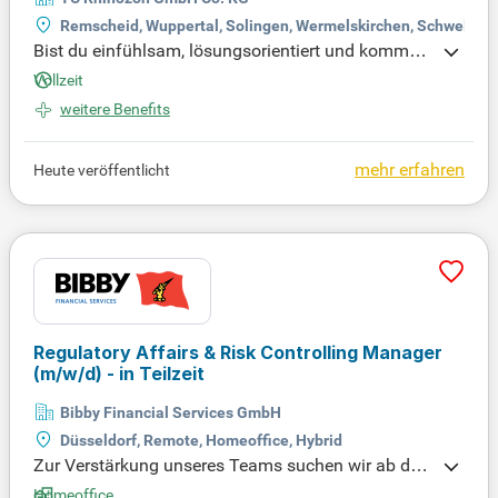
Remscheid, Wuppertal, Solingen, Wermelskirchen, Schwelm,
Bist du einfühlsam, lösungsorientiert und kommun
ikationsstark? Verstärke unser Team als Kundenbe
Vollzeit
rater (m/w/d) im Vertrieb und hilf Privat- und Gesc
weitere Benefits
häftskunden, die idealen Lösungen zu entdecken –
stets freundlich und engagiert.
mehr erfahren
Heute veröffentlicht
Regulatory Affairs & Risk Controlling Manager
(m/w/d)
- in Teilzeit
Bibby Financial Services GmbH
Düsseldorf, Remote, Homeoffice, Hybrid
Zur Verstärkung unseres Teams suchen wir ab de
m 01.10.2026 einen Regulatory Affairs & Risk Cont
Homeoffice