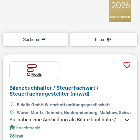
Sortieren
Filter
Bilanzbuchhalter / Steuerfachwirt /
Steuerfachangestellter
(m/w/d)
Fidelis GmbH Wirtschaftsprüfungsgesellschaft
Waren Müritz, Demmin, Neubrandenburg, Malchow, Schwerin
Sie haben eine Ausbildung als Bilanzbuchhalter/in
oder Steuerfachwirt/in erfolgreich abgeschlossen
Weihnachtsgeld
und bringen praktische Erfahrungen in der Finanzb
Vollzeit
uchhaltung mit. Ihre Expertise in MS Office und bra