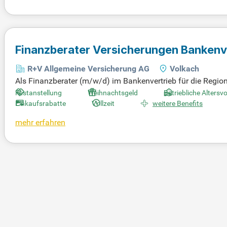
rentwicklung durch interne und externe Fortbildungen, um Ih
Finanzberater Versicherungen Bankenv
R+V Allgemeine Versicherung AG
Volkach
Als Finanzberater (m/w/d) im Bankenvertrieb für die Region
den der Volks- und Raiffeisenbanken. Deine Aufgabe besteht
Festanstellung
Weihnachtsgeld
Betriebliche Altersv
erheit bieten. Du ermittelst die Bedürfnisse deiner Kunden 
Einkaufsrabatte
Vollzeit
weitere Benefits
stehende Beziehungen und akquirierst neue Kunden mit ma
mehr erfahren
ancen und unterstützt dein Team. Eine Ausbildung im Ver