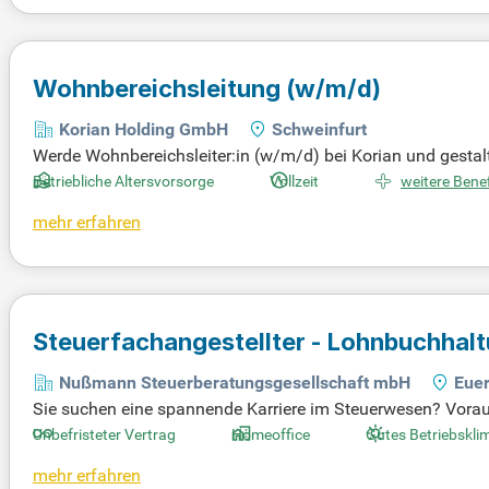
Wohnbereichsleitung (w/m/d)
Korian Holding GmbH
Schweinfurt
Werde Wohnbereichsleiter:in (w/m/d) bei Korian und gestalt
tung und beeinflusst das Leben vieler Menschen positiv. D
Betriebliche Altersvorsorge
Vollzeit
weitere Benef
pflegebedürftigen Bewohner:innen. Du leitest, koordinierst
mehr erfahren
lichkeit, mit Herz und Seele einen Unterschied zu machen. Sc
Pflege!
Steuerfachangestellter - Lohnbuchhal
Nußmann Steuerberatungsgesellschaft mbH
Euer
Sie suchen eine spannende Karriere im Steuerwesen? Vorau
hwirt, ergänzt durch erste Berufserfahrung in Lohn- und Fi
Unbefristeter Vertrag
Homeoffice
Gutes Betriebskli
se aus. Erfahrung mit DATEV oder ähnlichen Buchhaltungspro
mehr erfahren
teilweise im Homeoffice zu arbeiten, und profitieren Sie von