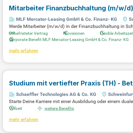
Mitarbeiter Finanzbuchhaltung
(m/w/d
MLF Mercator-Leasing GmbH & Co. Finanz- KG
S
Werde Mitarbeiter (m/w/d) in der Finanzbuchhaltung in Sc
en wir deine Unterstützung. Du bringst Know-how mit und hi
Unbefristeter Vertrag
Provisionen
Flexible Arbeitsze
gerne im Team? Dann passt du perfekt zu uns! Die Stelle ist 
Corporate Benefit MLF Mercator-Leasing GmbH & Co. Finanz- KG
t und werde Teil unseres erfolgreichen Teams!
mehr erfahren
Studium mit vertiefter Praxis (TH) - B
Schaeffler Technologies AG & Co. KG
Schweinfur
Starte Deine Karriere mit einer Ausbildung oder einem duale
nd Industrie. Wir bieten Dir als führender Anbieter von Wä
Vollzeit
weitere Benefits
neering in Wirtschaftsingenieurwesen dauert 3,5 Jahre un
mehr erfahren
Schweinfurt, während die Praxisphase in Schaeffler Schwein
d Voraussetzungen für Deinen Erfolg!