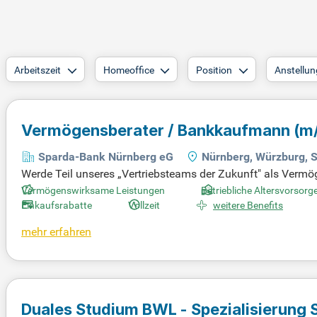
Arbeitszeit
Homeoffice
Position
Anstellun
Vermögensberater / Bankkaufmann
(m
Sparda-Bank Nürnberg eG
Nürnberg, Würzburg, 
Werde Teil unseres „Vertriebsteams der Zukunft" als Vermö
Würzburg. In dieser zentralen Rolle bist du für die kundenori
Vermögenswirksame Leistungen
Betriebliche Altersvorsorg
nden. Deine Expertise ermöglicht es dir, Potenziale zu erk
Einkaufsrabatte
Vollzeit
weitere Benefits
llst ganzheitliche Finanzstrategien, die exakt zur Lebenss
mehr erfahren
uktportfolio, von Vermögensplanung bis Liquiditätsmanageme
Duales Studium BWL - Spezialisierung S