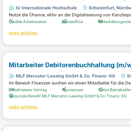
Steuerberatungsgesellschaft mbH
IU Internationale Hochschule
Schweinfurt, Nürnb
Nutze die Chance, aktiv an der Digitalisierung von Kanzlei
nten Berufsabschluss oder als staatlich geprüfte:r Technik
Flexible Arbeitszeiten
Homeoffice
Weiterbildungsmög
ein Interesse an wirtschaftlichen und steuerlichen Themen
mehr erfahren
st kommunikativ im Team. Theorie und Praxis verbindest d
chende Karriereaussichten und Entwicklungswege auf dich!
Mitarbeiter Debitorenbuchhaltung
(m/w
MLF Mercator-Leasing GmbH & Co. Finanz- KG
S
Im Bereich Finanzen suchen wir einen Mitarbeiter für die De
e Anstellung ab sofort in einem motivierten Team aus neun
Unbefristeter Vertrag
Provisionen
Gutes Betriebskli
öchtest dein Können aktiv einbringen? Zu deinen Aufgabe
Corporate Benefit MLF Mercator-Leasing GmbH & Co. Finanz- KG
ng von Rückzahlungsvereinbarungen. Zudem bereitest du T
mehr erfahren
il unseres engagierten Teams!