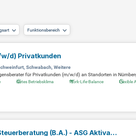
gsart
Funktionsbereich
/w/d)
Privatkunden
Schweinfurt, Schwabach, Weitere
gensberater für Privatkunden (m/w/d) an Standorten in Nürnberg
entierte Beratung verantwortlich und identifizierst die individue
e
Gutes Betriebsklima
Work-Life-Balance
Flexible 
ennen und maßgeschneiderte Lösungen für ihre finanzielle Zukunf
ituation deiner Kunden passen. Zudem berätst du umfassend zu u
nt. Bewerbe dich jetzt und starte deine Karriere in der Finanz
teuerberatung (B.A.) - ASG Aktiva