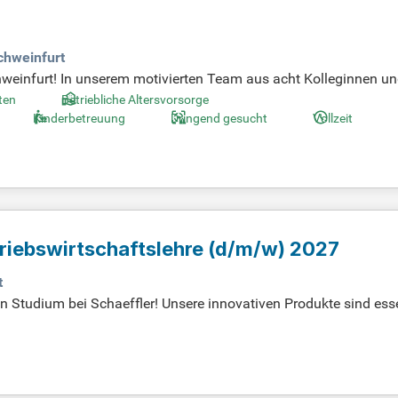
)
chweinfurt
hweinfurt! In unserem motivierten Team aus acht Kolleginnen u
lfst uns bei der täglichen Buchhaltung? Zahlen sind deine Leid
iten
Betriebliche Altersvorsorge
unbefristet und bietet dir die Möglichkeit, frische Impulse einzu
Kinderbetreuung
Dringend gesucht
Vollzeit
etriebswirtschaftslehre (d/m/w) 2027
t
n Studium bei Schaeffler! Unsere innovativen Produkte sind essen
lzlagern für den Automobilsektor ein optimales Umfeld. Der Stud
d beginnt am 1. September 2027. Deine Studienphase absolviers
furt stattfindet. Begeisterung für Technik, gute Englischkenntn