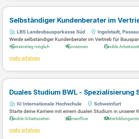
Selbständiger Kundenberater im Vertri
Quereinsteiger
(m/w/d)
LBS Landesbausparkasse Süd
Ingolstadt, Passa
Werde selbständiger Kundenberater im Vertrieb für Bauspa
se an und forme die Zukunft der größten Landesbausparka
Quereinstieg möglich
Provisionen
Flexible Arbeitszei
n, während du von attraktiven Cross-Selling-Möglichkeite
mehr erfahren
bilienmaklern. Übernimm die eigenverantwortliche Betreuu
g. Unterstütze die Sparkassen bei der Beratung und Akqui
vertrieblicher Ausrichtung mit?
Duales Studium BWL - Spezialisierung S
Steuerberatungsgesellschaft mbH
IU Internationale Hochschule
Schweinfurt
Starte deine Karriere mit einem dualen Studium in unserer
ktiven Lehrmaterialien und wöchentlichen Präsenzveranstal
Flexible Arbeitszeiten
Homeoffice
Weiterbildungsmög
mischen Team von 16 Mitarbeitern zu arbeiten und interess
mehr erfahren
tst du Einblicke in betriebswirtschaftliche und Existenz
stellung von Lohn- und Gehaltsabrechnungen. Zudem entfal