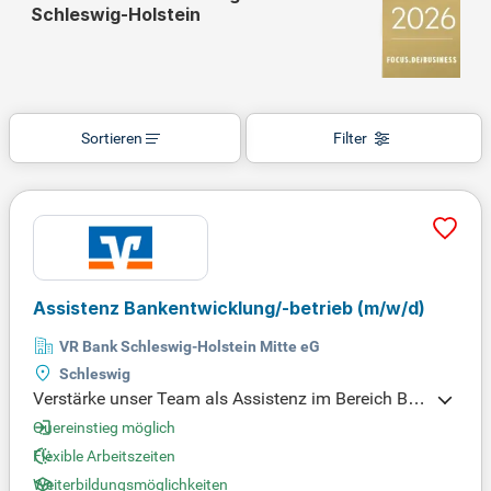
Schleswig-Holstein
Sortieren
Filter
Assistenz Bankentwicklung/-betrieb
(m/w/d)
VR Bank Schleswig-Holstein Mitte eG
Schleswig
Verstärke unser Team als Assistenz im Bereich Ba
nkentwicklung und -betrieb in Schleswig! In dieser
Quereinstieg möglich
Vollzeitstelle (39 Std.) entlastest Du die Bereichs- u
Flexible Arbeitszeiten
nd Abteilungsleitung im operativen Tagesgeschäft.
Weiterbildungsmöglichkeiten
Dein Aufgabenbereich umfasst die Koordination v