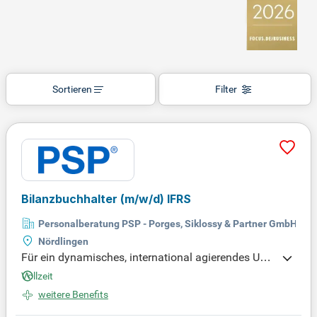
Sortieren
Filter
Bilanzbuchhalter
(m/w/d)
IFRS
Personalberatung PSP - Porges, Siklossy & Partner GmbH
Nördlingen
Für ein dynamisches, international agierendes Unte
rnehmen in der Halbleiter- und Elektronikindustrie s
Vollzeit
uchen wir einen Bilanzbuchhalter (m/w/d) mit Exp
weitere Benefits
ertise in HGB und IFRS. Unser Mandant gehört zu e
iner globalen Unternehmensgruppe und bedient ren