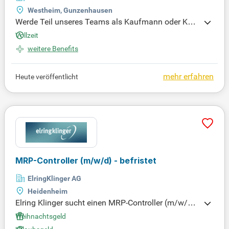
Westheim, Gunzenhausen
Werde Teil unseres Teams als Kaufmann oder Kau
ffrau im Bereich Recht. Nutze deine Fähigkeiten in
Vollzeit
einem dynamischen Umfeld und gestalte mit uns g
weitere Benefits
emeinsam die Zukunft! Bewirb dich jetzt und starte
deine Karriere in einer spannenden Branche.
mehr erfahren
Heute veröffentlicht
MRP-Controller
(m/w/d)
- befristet
ElringKlinger AG
Heidenheim
Elring Klinger sucht einen MRP-Controller (m/w/d)
für eine befristete Anstellung. In dieser Schlüsselpo
Weihnachtsgeld
sition sind Sie für die Materialdisposition und -plan