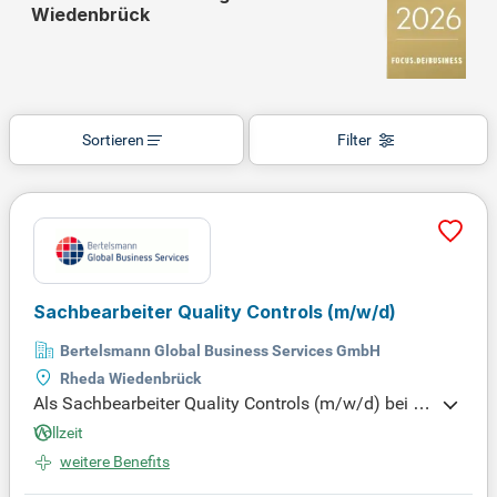
Wiedenbrück
Sortieren
Filter
Sachbearbeiter Quality Controls
(m/w/d)
Bertelsmann Global Business Services GmbH
Rheda Wiedenbrück
Als Sachbearbeiter Quality Controls (m/w/d) bei B
ertelsmann Global Business Services GmbH überni
Vollzeit
mmst du wichtige Aufgaben in der rechtlichen und
weitere Benefits
inhaltlichen Prüfung von Belegen aus dem In- und
Ausland. Zudem bist du verantwortlich für die Bear