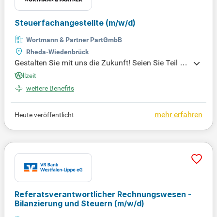
n und kundenspezifischen Auswertungen zum Tra
gen. Idealerweise bringst du eine abgeschlossene k
Steuerfachangestellte
(m/w/d)
aufmännische Ausbildung und zwei bis drei Jahre
Erfahrung im Bereich Debitorenbuchhaltung mit. G
Wortmann & Partner PartGmbB
ute Kenntnisse in Rechnungsprüfung und Risikom
Rheda-Wiedenbrück
anagement runden dein Profil ab.
Gestalten Sie mit uns die Zukunft! Seien Sie Teil un
seres Teams und entwickeln Sie aktiv unsere innov
Vollzeit
ative Nachhaltigkeitsstrategie weiter – für einen po
weitere Benefits
sitiven ökologischen Fußabdruck und nachhaltige
n Erfolg. Ihre Ideen zählen!
mehr erfahren
Heute veröffentlicht
Referatsverantwortlicher Rechnungswesen -
Bilanzierung und Steuern
(m/w/d)