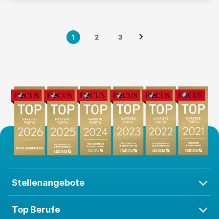
chen Herausforderungen in der Land- und Forstwirt
schaft. Bewerben Sie sich jetzt und werden Sie Teil
unserer 130 sympathischen Kolleginnen und Kolle
1
2
3
gen!
Stellenangebote
Top Berufe