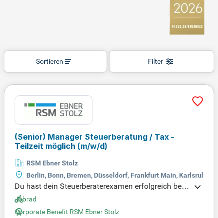
Sortieren
Filter
(Senior) Manager Steuerberatung / Tax -
Teilzeit möglich
(m/w/d)
RSM Ebner Stolz
Berlin, Bonn, Bremen, Düsseldorf, Frankfurt Main, Karlsruhe,
Du hast dein Steuerberaterexamen erfolgreich best
anden und bringst mehrjährige Erfahrung in der St
Jobrad
euerberatung mit? Suche eine Position, die dir Gest
Corporate Benefit RSM Ebner Stolz
altungsmöglichkeiten bietet und wo du dein Netzw