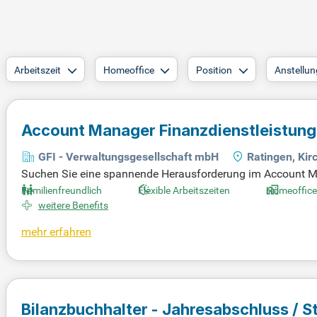
Arbeitszeit
Homeoffice
Position
Anstellun
Account Manager Finanzdienstleistung
GFI - Verwaltungsgesellschaft mbH
Ratingen, Kir
Suchen Sie eine spannende Herausforderung im Account Man
iliären Umfeld, ideal für kreative Köpfe mit C1 Deutsch und
Familienfreundlich
Flexible Arbeitszeiten
Homeoffice
ce (2 Tage) sind Teil des Angebots. Genießen Sie moderne B
weitere Benefits
ktiven. Zudem unterstützen wir Sie mit vermögenswirksamen
mehr erfahren
eil unseres dynamischen Teams und gestalten Sie Ihre beruf
Bilanzbuchhalter - Jahresabschluss / 