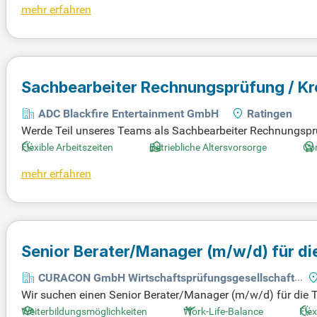
mehr erfahren
Sachbearbeiter Rechnungsprüfung / K
ADC Blackfire Entertainment GmbH
Ratingen
Werde Teil unseres Teams als Sachbearbeiter Rechnungsprüf
zu den Fans finden. Unser Unternehmen gehört zu den führe
Flexible Arbeitszeiten
Betriebliche Altersvorsorge
Cor
sitzen in Ratingen und steuern alle Prozesse von Einkauf bi
mehr erfahren
zes Mitglied der Asmodee Group sind wir global vernetzt. 
e Spielgemeinschaft.
Senior Berater/Manager
(m/w/d)
für d
CURACON GmbH Wirtschaftsprüfungsgesellschaft
Wir suchen einen Senior Berater/Manager (m/w/d) für die T
Ihre Hauptaufgaben umfassen die Steuerung des gesamten 
Weiterbildungsmöglichkeiten
Work-Life-Balance
Flex