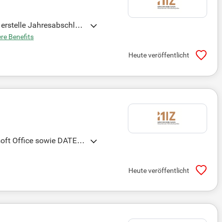
 erstelle Jahresabschlüs
ben!
re Benefits
Heute veröffentlicht
soft Office sowie DATEV
t flexibel und nutze indi
onen. Deine Weiterbildung
Heute veröffentlicht
voranzutreiben.