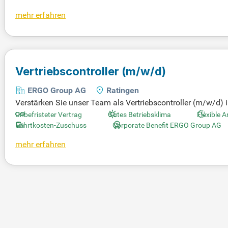
ertungen. Ein erfolgreich abgeschlossenes betriebswirtscha
mehr erfahren
Routine im Projektmanagement sowie erste Führungserfahrun
auf ausgezeichnete Karriereperspektiven und Entwicklun
stsein schätzt.
Vertriebscontroller
(m/w/d)
ERGO Group AG
Ratingen
Verstärken Sie unser Team als Vertriebscontroller (m/w/d) in
ür die Datenbeschaffung und Auswertung verantwortlich. Ihr
Unbefristeter Vertrag
Gutes Betriebsklima
Flexible A
ung unserer Controllingsysteme. Mit einem abgeschlossene
Fahrtkosten-Zuschuss
Corporate Benefit ERGO Group AG
n bringen Sie die nötigen Qualifikationen mit. Sie unterstü
mehr erfahren
erben Sie sich jetzt und gestalten Sie die Zukunft im Vertrieb