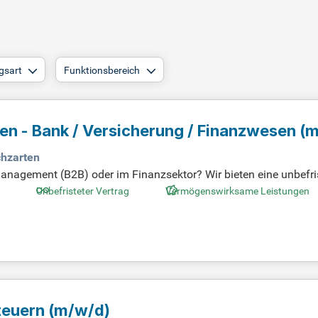
gsart
Funktionsbereich
en - Bank / Versicherung / Finanzwesen
(m
chzarten
agement (B2B) oder im Finanzsektor? Wir bieten eine unbefris
 B2 Englisch. Flexibles Arbeiten ist bei uns möglich: Reisen in 
Unbefristeter Vertrag
Vermögenswirksame Leistungen
üros in Ratingen oder Freiburg und profitieren Sie von langfris
 Leistungen und stellen Ihnen bei Bedarf ein Diensthandy zur 
liche Zukunft aktiv mit!
Steuern
(m/w/d)