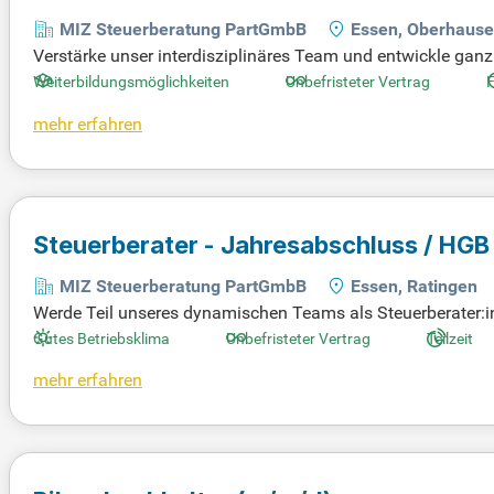
MIZ Steuerberatung PartGmbB
Essen, Oberhause
Verstärke unser interdisziplinäres Team und entwickle ganz
se und begleite Transaktionen. Profitiere von individueller 
Weiterbildungsmöglichkeiten
Unbefristeter Vertrag
F
mehr erfahren
Steuerberater - Jahresabschluss / HG
MIZ Steuerberatung PartGmbB
Essen, Ratingen
Werde Teil unseres dynamischen Teams als Steuerberater:in
pro. Bei uns erwartet dich ein unbefristeter Arbeitsvertrag mi
Gutes Betriebsklima
Unbefristeter Vertrag
Teilzeit
viduelle Teilzeitlösungen. Wir bieten dir vielfältige Entwic
mehr erfahren
ist uns wichtig: Wir unterstützen dich finanziell und zeitlic