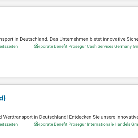
n
ansport in Deutschland. Das Unternehmen bietet innovative Siche
Cash Management. Darüber hinaus sorgt Prosegur für zuverläss
eitszeiten
Corporate Benefit Prosegur Cash Services Germany 
 Suche nach einem Job im Bereich Sicherheit und Logistik sind, 
utzen Sie die Gelegenheit, einen Jobagenten dort einzurichten 
und Karrieretipps besuchen Sie Step Stone.de.
d)
d Werttransport in Deutschland! Entdecken Sie unsere innovative
ervices und mehr. Bewerben Sie sich jetzt für spannende Karri
eitszeiten
Corporate Benefit Prosegur Internationale Handels G