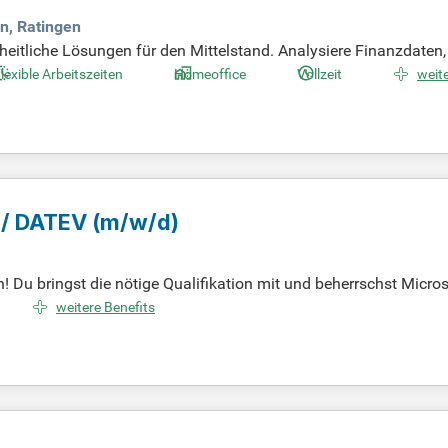
n, Ratingen
heitliche Lösungen für den Mittelstand. Analysiere Finanzdaten,
Weiterbildung und vielfältigen Karrieremöglichkeiten. Jetzt bewer
lexible Arbeitszeiten
Homeoffice
Vollzeit
weite
B / DATEV
(m/w/d)
! Du bringst die nötige Qualifikation mit und beherrschst Micro
t fairer, leistungsorientierter Vergütung. Gestalte deine Arbeitszei
weitere Benefits
klungsmöglichkeiten, sei es als Fachkraft oder in Führungspositi
h, um dein Wissen kontinuierlich zu erweitern und deine Karriere 