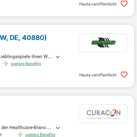
Heute veröffentlicht
NW, DE, 40880)
ieblingsspiele ihren Weg
spiele und Zubehör. Wir
weitere Benefits
ishern zusammen. Als stol
Heute veröffentlicht
 Markt und begeistern di
rg, Hannover, Leipzig, München, Nürnberg
 der Healthcare-Branche.
ces und Unternehmensbew
it
weitere Benefits