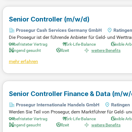
Senior Controller
(m/w/d)
Prosegur Cash Services Germany GmbH
Ratinge
Die Prosegur ist der führende Anbieter für Geld- und Werttr
arunter Geldtransport, Geldbearbeitung und umfassendes 
Unbefristeter Vertrag
Work-Life-Balance
Flexible Arb
ces sowie automatisierte Bargeldlösungen. Wenn Sie auf der
Dringend gesucht
Vollzeit
weitere Benefits
tellenausschreibungen auf Step Stone.de zu durchstöbern. N
mehr erfahren
nden! Für weitere Informationen über Arbeitgeber, Gehälter 
Senior Controller Finance & Data
(m/w/
Prosegur Internationale Handels GmbH
Ratingen
Werden Sie Teil von Prosegur, dem Marktführer für Geld- un
nstleistungen, darunter Cash Management, Geldautomaten-S
Unbefristeter Vertrag
Work-Life-Balance
Flexible Arb
Dringend gesucht
Vollzeit
weitere Benefits