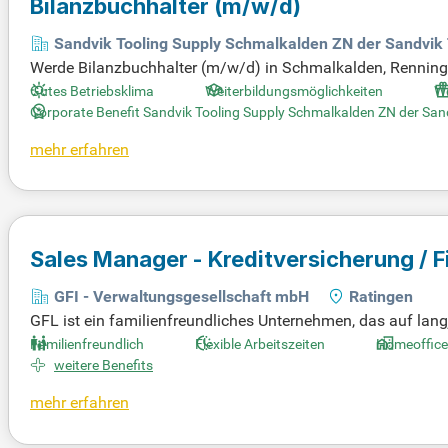
Bilanzbuchhalter
(m/w/d)
Sandvik Tooling Supply Schmalkalden ZN der Sandvik
Werde Bilanzbuchhalter (m/w/d) in Schmalkalden, Renninge
r Produktionsstandorte und optimierst unsere Buchhaltungs
Gutes Betriebsklima
Weiterbildungsmöglichkeiten
W
bschlüssen nach HGB und IFRS sowie die Bilanzierung komp
Corporate Benefit Sandvik Tooling Supply Schmalkalden ZN der Sa
stützt bei der Budgetplanung. Mit SAP S/4HANA und deine
mehr erfahren
ntwicklung des internen Kontrollsystems bei. Bewirb dich 
Sales Manager - Kreditversicherung / 
GFI - Verwaltungsgesellschaft mbH
Ratingen
GFL ist ein familienfreundliches Unternehmen, das auf lang
Mitarbeiter pflegen enge Kontakte zu Entscheidungsträger
Familienfreundlich
Flexible Arbeitszeiten
Homeoffice
taktpflege und persönliche Beratung. Hierbei liegen die Sc
weitere Benefits
bgeschlossenes Studium oder eine Ausbildung in Betriebsw
mehr erfahren
s Auftreten in Verhandlungen und Freude am Netzwerken mit