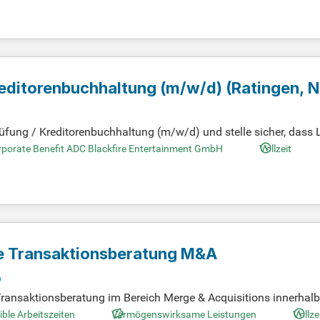
reditorenbuchhaltung
(m/w/d)
(Ratingen, 
ung / Kreditorenbuchhaltung (m/w/d) und stelle sicher, dass L
nden europäischen Distributoren für Trading Card Games, Brett
porate Benefit ADC Blackfire Entertainment GmbH
Vollzeit
s Vertrieb. Dabei arbeiten wir eng mit internationalen Top-Publ
Gemeinsam bringen wir hochwertige Produkte zuverlässig auf den
ie Transaktionsberatung M&A
Hamburg, Münster, Ratingen, Berlin, Köln, Darmstadt, Freibu
ransaktionsberatung im Bereich Merge & Acquisitions innerhalb
Transaktionsprozesses, einschließlich Financial Due Diligen
ible Arbeitszeiten
Vermögenswirksame Leistungen
Vollze