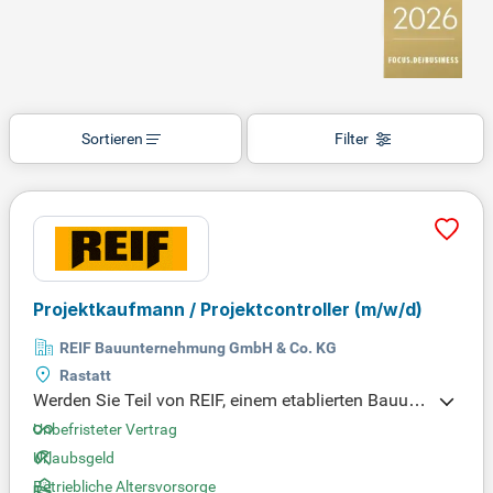
Sortieren
Filter
Projektkaufmann / Projektcontroller
(m/w/d)
REIF Bauunternehmung GmbH & Co. KG
Rastatt
Werden Sie Teil von REIF, einem etablierten Bauunt
ernehmen mit fast 100 Jahren Erfahrung und 450
Unbefristeter Vertrag
Mitarbeitenden. Wir bieten eine unbefristete Anstell
Urlaubsgeld
ung in einer finanziell stabilen Unternehmensgrupp
Betriebliche Altersvorsorge
e, die im öffentlichen und privaten Infrastrukturbau