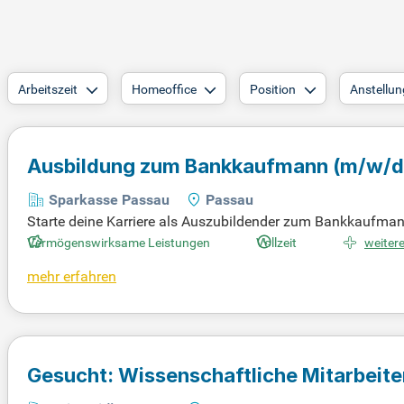
Arbeitszeit
Homeoffice
Position
Anstellun
Ausbildung zum Bankkaufmann
(m/w/d
Sparkasse Passau
Passau
Starte deine Karriere als Auszubildender zum Bankkaufmann 
den bei Girokonto-Anfragen und digitalen Services wie Onl
Vermögenswirksame Leistungen
Vollzeit
weitere
odelle. Du erlernst das Sparkassen-Finanzkonzept und wende
mehr erfahren
von Sicherheiten und das Management von Kreditrisiken ei
n, Immobilien und Private Banking.
Gesucht: Wissenschaftliche Mitarbeiter
für Betriebswirtschaftslehre mit Sch