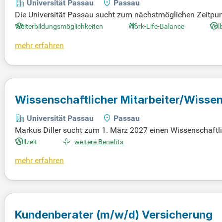
Universität Passau
Passau
Die Universität Passau sucht zum nächstmöglichen Zeitpunk
nable AI. Die Stelle ist auf drei Jahre befristet und umfas
Weiterbildungsmöglichkeiten
Work-Life-Balance
Voll
tgeltgruppe 13 des TV-L. Teil der Förderung ist ein DFG-gef
mehr erfahren
glicht. Hier vereinen sich Wirtschafts-, Informatik- und Re
optimalen Bedingungen für deine Promotion an einer inspiri
Wissenschaftlicher Mitarbeiter/Wissens
Betriebswirtschaftslehre mit Schwerpu
Universität Passau
Passau
Markus Diller sucht zum 1. März 2027 einen Wissenschaftlich
ngsoption. Die Vergütung erfolgt nach Entgeltgruppe 13 TV-
Vollzeit
weitere Benefits
d eine Promotion anzustreben. Gesucht wird eine engagier
mehr erfahren
ng und sehr guten Englischkenntnissen. Neben der Forschun
ernationalen Netzwerk und einer abwechslungsreichen Tätig
Kundenberater
(m/w/d)
Versicherung