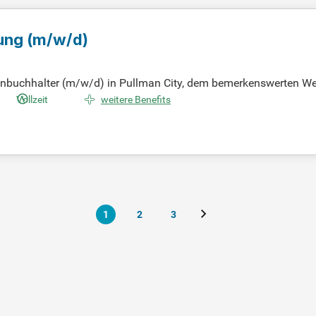
tung
(m/w/d)
nbuchhalter (m/w/d) in Pullman City, dem bemerkenswerten West
ehr als 550.000 jährlichen Besuchern. Profitier von einer ganzj
Vollzeit
weitere Benefits
n kollegiales Miteinander schätzt. Genieß vielfältige Aufgaben u
artet dich in einem stabilen und unterstützenden Arbeitsklima.
1
2
3