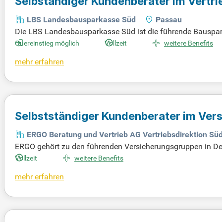
Selbständiger Kundenberater im Vertri
Quereinsteiger
(m/w/d)
LBS Landesbausparkasse Süd
Passau
Die LBS Landesbausparkasse Süd ist die führende Bauspark
n Standorten in Stuttgart, München, Mainz und Karlsruhe b
Quereinstieg möglich
Vollzeit
weitere Benefits
ertriebsteam, das auch Quereinsteigern offensteht, ist ein
mehr erfahren
die unsere Kunden optimal betreuen. Werde Teil des erfo
sse mit. Bewirb dich jetzt und profitiere von attraktiven Kar
Selbstständiger Kundenberater im Ver
ERGO Beratung und Vertrieb AG Vertriebsdirektion Sü
ERGO gehört zu den führenden Versicherungsgruppen in De
erungen und vielseitige Projekte, die Ihr Wachstum fördern
Vollzeit
weitere Benefits
cherungswesen zu bieten. Unsere Schwerpunkte liegen in de
mehr erfahren
Sie sich jetzt über unsere Stellenangebote auf StepStone.d
en und Karrieretipps auf StepStone.de.