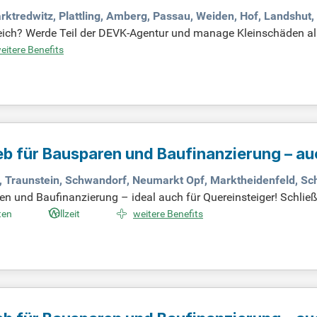
rktredwitz, Plattling, Amberg, Passau, Weiden, Hof, Landshut
ich? Werde Teil der DEVK-Agentur und manage Kleinschäden als
e abgeschlossene kaufmännische Ausbildung, idealerweise als 
eitere Benefits
ikationsstärke und Verkaufstalent sind wichtig, um individuel
amilienfreundlichen Arbeitsumfeld und geregelten Arbeitszeiten. 
inem sicheren Job.
eb für Bausparen und Baufinanzierung – au
u, Traunstein, Schwandorf, Neumarkt Opf, Marktheidenfeld, S
ren und Baufinanzierung – ideal auch für Quereinsteiger! Schl
sse in Deutschland. Berate Kunden zu unseren Bausparprodukt
ten
Vollzeit
weitere Benefits
n profitierst, insbesondere durch die enge Zusammenarbeit mit 
ng und den Ausbau deines Kundenbestandes, steigere deine Bek
se neuer Kunden. Du bringst eine bankenspezifische oder kaufm