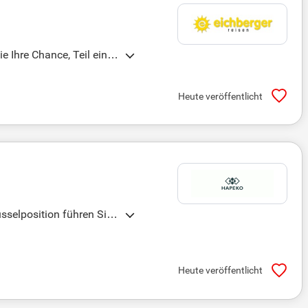
 Ihre Chance, Teil eines
t!
Heute veröffentlicht
sselposition führen Sie
egt auf der Sicherstell
gitalisierungs- und Opti
xpertise langfristig in e
Heute veröffentlicht
 Ihre Karriere voranzutr