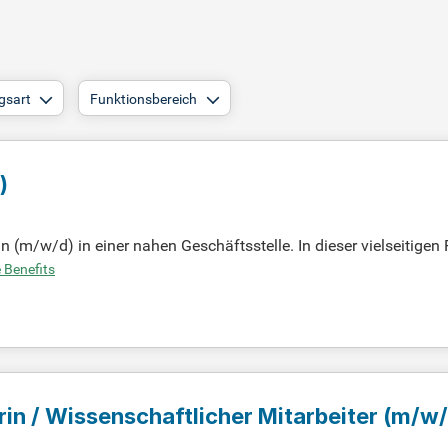
gsart
Funktionsbereich
)
(m/w/d) in einer nahen Geschäftsstelle. In dieser vielseitigen 
ine-Banking. Deine Beratung erstreckt sich auf Anlagemöglichke
 Benefits
st es in der Praxis an. Zudem wirst du in die Bearbeitung von K
ngebunden. Gewinne wertvolle Einblicke in verschiedene Fachb
in / Wissenschaftlicher Mitarbeiter
(m/w/
werpunkt Management, Personal und Inform