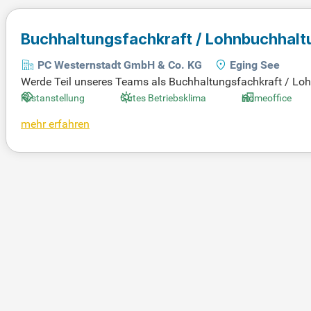
Buchhaltungsfachkraft / Lohnbuchhal
PC Westernstadt GmbH & Co. KG
Eging See
Werde Teil unseres Teams als Buchhaltungsfachkraft / Loh
te die Lohnbuchhaltung in einem einzigartigen Umfeld mit m
Festanstellung
Gutes Betriebsklima
Homeoffice
einem familiären Betrieb mit über 650 Mitarbeitern, der ei
mehr erfahren
ng in stilvollen Arbeitsräumen. Unser dynamisches Team erw
rde Teil des aufregendsten Freizeitparks Deutschlands!