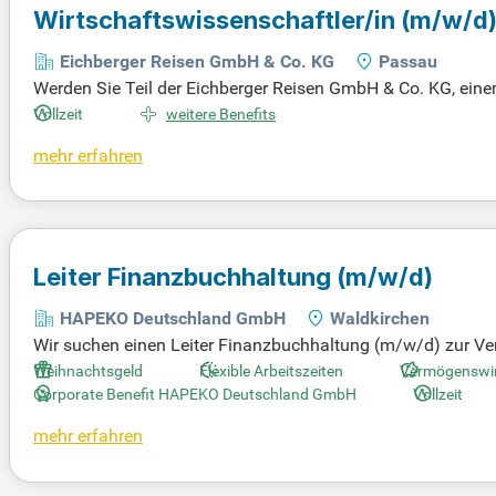
Wirtschaftswissenschaftler/in
(m/w/d
Eichberger Reisen GmbH & Co. KG
Passau
Werden Sie Teil der Eichberger Reisen GmbH & Co. KG, eine
dynamischen, familiengeführten Unternehmens zu werden, das
Vollzeit
weitere Benefits
mehr erfahren
Leiter Finanzbuchhaltung
(m/w/d)
HAPEKO Deutschland GmbH
Waldkirchen
Wir suchen einen Leiter Finanzbuchhaltung (m/w/d) zur Ver
ein Team von zwölf Personen und verantworten die Finanzb
Weihnachtsgeld
Flexible Arbeitszeiten
Vermögenswir
ung eines reibungslosen Tagesgeschäfts sowie der organisa
Corporate Benefit HAPEKO Deutschland GmbH
Vollzeit
mierungsprojekte voran. Diese Position richtet sich an erfa
mehr erfahren
inem erfolgreichen Industrieunternehmen einbringen möchte
eiben!