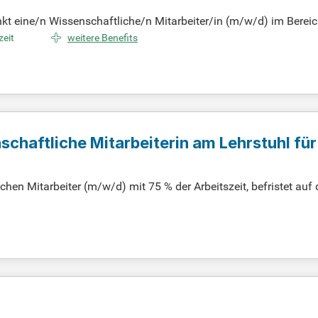
t eine/n Wissenschaftliche/n Mitarbeiter/in (m/w/d) im Bereic
st 75 Prozent der regelmäßigen wöchentlichen Arbeitszeit. Die V
zeit
weitere Benefits
ördertes Einzelprojekt, das innovative Forschung in einem inter
chtswissenschaften sowie Kulturwissenschaften. Profitiere von ex
erenden Universität.
chaftliche Mitarbeiterin am Lehrstuhl für
nkt Taxation - Passau
en Mitarbeiter (m/w/d) mit 75 % der Arbeitszeit, befristet auf 
L. Die Stelle bietet die Möglichkeit, an spannenden Forschungs
te Person mit einem Prädikatsexamen in einem wirtschaftswisse
g sind auch Lehrtätigkeiten in Form von Übungen möglich. Profi
keit in Wissenschaft und Lehre.