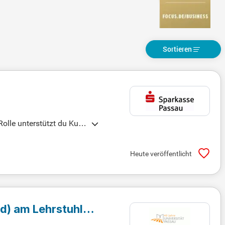
Sortieren
Rolle unterstützt du Kun
iten und Finanzierungsm
rediten, die Beurteilung
Heute veröffentlicht
ereiche wie Firmenkunde
d)
am Lehrstuhl
ation