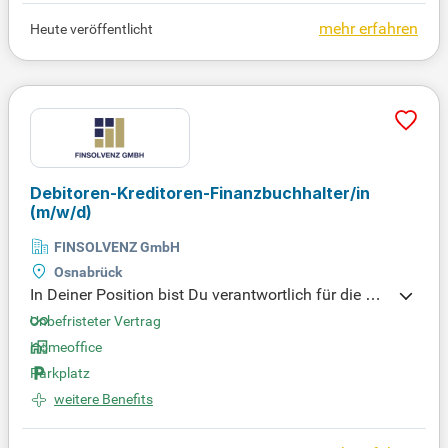
mehr erfahren
Heute veröffentlicht
Debitoren-Kreditoren-Finanzbuchhalter/in
(m/w/d)
FINSOLVENZ GmbH
Osnabrück
In Deiner Position bist Du verantwortlich für die Kre
ditoren- und Debitorenbuchhaltung sowie die Bank
Unbefristeter Vertrag
buchhaltung. Zudem bearbeitest Du OP-Listen und
Homeoffice
kommunizierst direkt mit unseren Kunden. Deine b
Parkplatz
elegbare Expertise hilft Dir, Jahresabschlüsse zu er
stellen und betriebswirtschaftliche Auswertungen
weitere Benefits
(BWA) präzise zu analysieren. Voraussetzung ist ei
ne abgeschlossene kaufmännische oder buchhalte