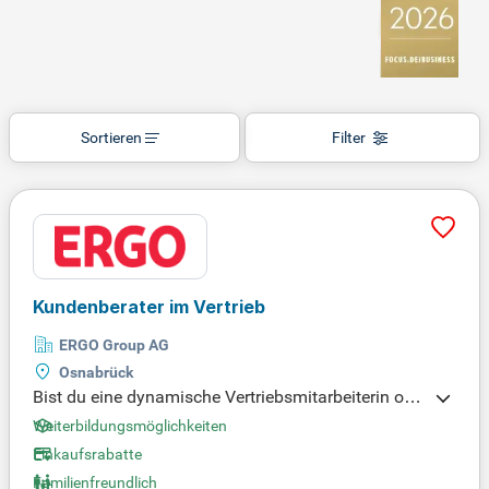
Sortieren
Filter
Kundenberater im Vertrieb
ERGO Group AG
Osnabrück
Bist du eine dynamische Vertriebsmitarbeiterin ode
r ein dynamischer Vertriebsmitarbeiter, der den dire
Weiterbildungsmöglichkeiten
kten Kundenkontakt liebt? Dann wird die Tätigkeit
Einkaufsrabatte
als selbstständiger Versicherungsvermittler (§§ 84,
Familienfreundlich
92 HGB) bei ERGO deine Leidenschaft wecken! Du