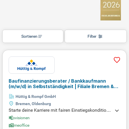
Sortieren
Filter
Baufinanzierungsberater / Bankkaufmann
(m/w/d)
in Selbstständigkeit | Filiale Bremen &
Oldenburg
Hüttig & Rompf GmbH
Bremen, Oldenburg
Starte deine Karriere mit fairen Einstiegskonditione
n und einem zuverlässigen Onboarding! Bei uns pr
Provisionen
ofitierst du von einem leistungsbasierten Provision
Homeoffice
smodell, das dir Wachstumsmöglichkeiten bietet.