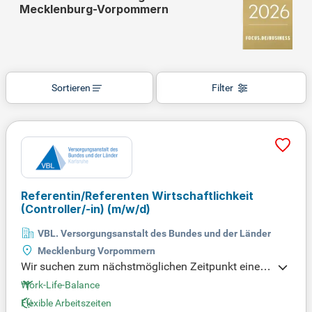
Mecklenburg-Vorpommern
Sortieren
Filter
Referentin/Referenten Wirtschaftlichkeit
(Controller/-in)
(m/w/d)
VBL. Versorgungsanstalt des Bundes und der Länder
Mecklenburg Vorpommern
Wir suchen zum nächstmöglichen Zeitpunkt eine/n
Referentin/Referenten für Wirtschaftlichkeit (Contr
Work-Life-Balance
oller/-in) (m/w/d). Ihre Hauptaufgabe ist die Berat
Flexible Arbeitszeiten
ung und Prüfung von Wirtschaftlichkeitsuntersuch