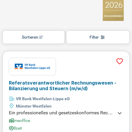
Sortieren
Filter
Referatsverantwortlicher Rechnungswesen -
Bilanzierung und Steuern
(m/w/d)
VR Bank Westfalen-Lippe eG
Münster Westfalen
Ein professionelles und gesetzeskonformes Rechn
ungswesen ist entscheidend für Unternehmen. Sie
Homeoffice
führen Haupt-, Sach- und Beteiligungskonten und g
Vollzeit
ewährleisten hohe Datenqualität. Als kompetenter