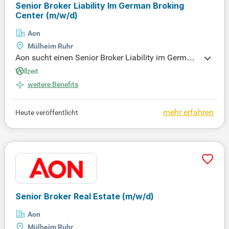
Senior Broker Liability Im German Broking
Center
(m/w/d)
Aon
Mülheim Ruhr
Aon sucht einen Senior Broker Liability im German
Broking Center (m/w/d). Als global führendes Bera
Vollzeit
tungsunternehmen gestalten wir Entscheidungen,
weitere Benefits
um das Leben der Menschen weltweit zu verbesser
n. Unsere Expertise umfasst Risiko, Altersversorgu
ng, Vergütung und Gesundheit. Durch ganzheitlich
mehr erfahren
Heute veröffentlicht
e Risikoberatung entwickeln wir maßgeschneiderte
Lösungen in enger Kooperation mit unseren Kunde
n. Mit 60.000 Mitarbeitenden in über 120 Ländern
stehen wir bereit, um Unternehmen zu unterstütze
n. Werden Sie Teil unseres Teams und gestalten Si
e mit uns die Zukunft des Risikomanagements!
Senior Broker Real Estate
(m/w/d)
Aon
Mülheim Ruhr