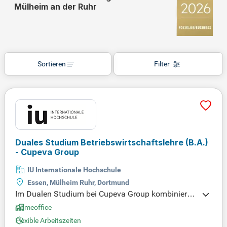
Mülheim an der Ruhr
Sortieren
Filter
Duales Studium Betriebswirtschaftslehre (B.A.)
- Cupeva Group
IU Internationale Hochschule
Essen, Mülheim Ruhr, Dortmund
Im Dualen Studium bei Cupeva Group kombinierst
Du praktische Erfahrungen in Unternehmen mit pra
Homeoffice
xisnahen Lehrveranstaltungen in der Hochschule.
Flexible Arbeitszeiten
Unsere interaktiven Lehrmaterialien ermöglichen es