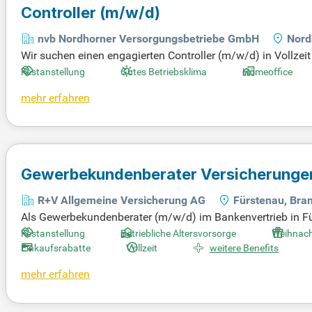
Controller
(m/w/d)
nvb Nordhorner Versorgungsbetriebe GmbH
Nord
Wir suchen einen engagierten Controller (m/w/d) in Vollzei
n Sie die kaufmännische Steuerung unserer Energie- und Infr
Festanstellung
Gutes Betriebsklima
Homeoffice
der Unterstützung von Projektleitungen bei Investitionsen
mehr erfahren
onen mit umweltfreundlicher Energie und Trinkwasser. Wer
ösungen vorantreibt. Entdecken Sie Ihre Karrieremöglichkei
nden Umfeld!
Gewerbekundenberater Versicherunge
R+V Allgemeine Versicherung AG
Fürstenau, Br
Als Gewerbekundenberater (m/w/d) im Bankenvertrieb in Fü
zentrierst du dich auf die Bedürfnisse der gewerblichen Ku
Festanstellung
Betriebliche Altersvorsorge
Weihnach
ür, dass Kunden sicher in die Zukunft blicken können. Durc
Einkaufsrabatte
Vollzeit
weitere Benefits
hende Kunden. Zudem identifizierst du Marktchancen und 
mehr erfahren
wie beispielsweise als Versicherungsfachmann, ist Vorauss