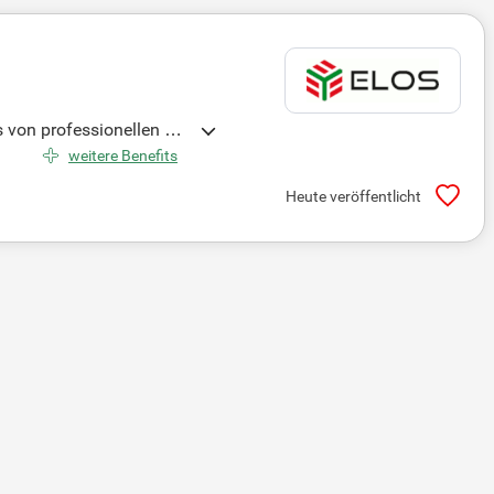
s von professionellen Wi
tützen wir Unternehmen m
weitere Benefits
hen bereitzustellen. Be
Heute veröffentlicht
nnovativen Teams und ge