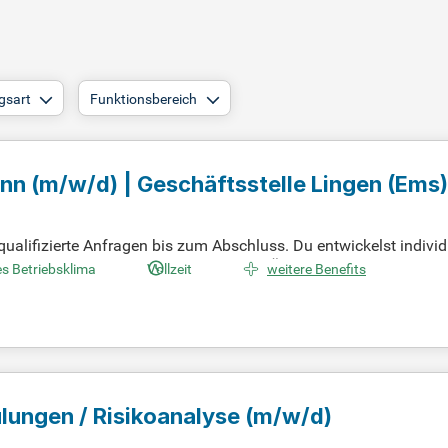
gsart
Funktionsbereich
ann
(m/w/d)
| Geschäftsstelle Lingen (Ems)
ualifizierte Anfragen bis zum Abschluss. Du entwickelst indivi
Tools wie Fin und Link behältst du den Überblick über deine Pro
s Betriebsklima
Vollzeit
weitere Benefits
erungen. Wir suchen Bewerber mit Erfahrung in der Baufinanzie
 mit digitalen Systemen wie eHyp auskennst oder bereit bist, sc
ulungen / Risikoanalyse
(m/w/d)