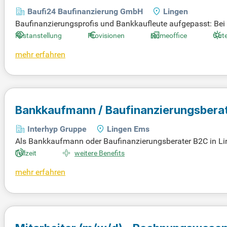
Baufi24 Baufinanzierung GmbH
Lingen
Baufinanzierungsprofis und Bankkaufleute aufgepasst: Bei 
kpartnern und qualifizierten Anfragen. Wählt zwischen Fest
Festanstellung
Provisionen
Homeoffice
Gute
t und gehört bereits zu den Top-3 Baufinanzierungsplattfor
mehr erfahren
uch das perfekte Setup für euren Erfolg. Als Teil der Biltho
Bankkaufmann / Baufinanzierungsbera
Interhyp Gruppe
Lingen Ems
Als Bankkaufmann oder Baufinanzierungsberater B2C in Linge
eilzeit bieten wir Ihnen ein Arbeitsumfeld, das auch Ihre b
Teilzeit
weitere Benefits
n Vermittlungsplattform in Deutschland gemacht. Wir suchen 
mehr erfahren
Bewerben Sie sich jetzt, um mehr über Ihre Möglichkeiten 
ierens!