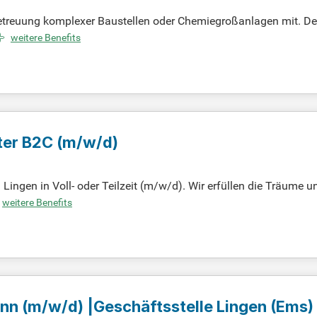
Betreuung komplexer Baustellen oder Chemiegroßanlagen mit. De
ziente Abläufe im Sinne der Vision Zero. Du arbeitest selbstst
weitere Benefits
ießenden Deutschkenntnissen und Englisch auf B1-Niveau kommun
iche Herausforderungen und Weiterbildungsmöglichkeiten in ei
ostenlosen, wöchentlichen Yogastunden, die dein Wohlbefinden f
ter B2C
(m/w/d)
ngen in Voll- oder Teilzeit (m/w/d). Wir erfüllen die Träume 
Umfeld für unsere Mitarbeitenden. Als größter Vermittler privat
weitere Benefits
svolle Zusammenarbeit. Unser handwerkliches Können, gepaart 
t, Fairness und Loyalität sind dabei unsere zentralen Werte, die w
e von Professionalität, Menschlichkeit und gegenseitigem Respe
ann
(m/w/d)
|Geschäftsstelle Lingen (Ems)