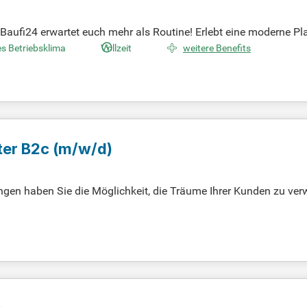
Baufi24 erwartet euch mehr als Routine! Erlebt eine moderne Pl
anstellung oder Selbstständigkeit nach § 84 HGB. Baufi24 wächs
s Betriebsklima
Vollzeit
weitere Benefits
men in Deutschland. Wir bringen frischen Wind in eine stagnier
use Gruppe verbinden wir digitale Stärke mit persönlicher Beratun
ter B2c
(m/w/d)
n haben Sie die Möglichkeit, die Träume Ihrer Kunden zu verwir
eruflichen Träume unterstützt. Unsere Leidenschaft für Baufinanz
motivierte Mitarbeiter, die diesen Antrieb teilen und aktiv am E
bei uns zu erfahren. Gestalten Sie mit uns gemeinsam die Zukun