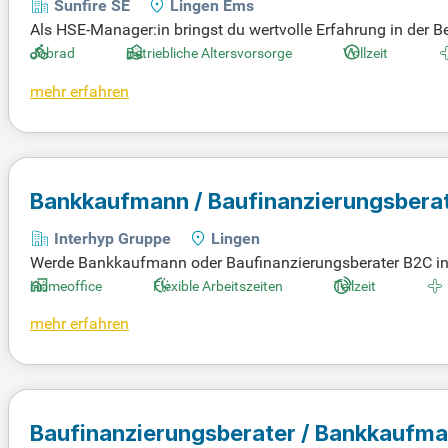
Sunfire SE
Lingen Ems
Als HSE-Manager:in bringst du wertvolle Erfahrung in der 
eitssicherheit und dein Durchsetzungsvermögen fördern effi
Jobrad
Betriebliche Altersvorsorge
Vollzeit
bewusst, um maximale Sicherheit zu gewährleisten. Mit fl
mehr erfahren
eam. Unsere Unternehmenskultur bietet dir abwechslungsre
nieße außerdem sportliche Auszeiten mit Lauftreffs oder k
Bankkaufmann / Baufinanzierungsbera
Interhyp Gruppe
Lingen
Werde Bankkaufmann oder Baufinanzierungsberater B2C in Li
igenen Zuhause und schaffen ein motivierendes berufliches 
Homeoffice
Flexible Arbeitszeiten
Teilzeit
Deutschland wachsen wir stetig und setzen auf vertrauen
mehr erfahren
uns selbst, bildet die Grundlage unseres Erfolgs. Ehrlichkei
im Kundenkontakt leben. Schließe dich uns an und profitier
Baufinanzierungsberater / Bankkaufm