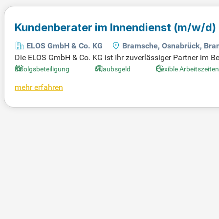
Kundenberater im Innendienst
(m/w/d)
ELOS GmbH & Co. KG
Bramsche, Osnabrück, Br
Die ELOS GmbH & Co. KG ist Ihr zuverlässiger Partner im B
sch- und Reinigungstüchern bis hin zu innovativen Dienst
Erfolgsbeteiligung
Urlaubsgeld
Flexible Arbeitszeiten
it effizienten CRM-Systemen und Pflegemanagementlösungen.
mehr erfahren
suchen Sie Step Stone, um mehr über Stellenangebote und 
stalten Sie die Zukunft der Hygiene mit!