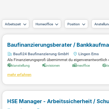
Arbeitszeit
Homeoffice
Position
Anstellun
Baufinanzierungsberater / Bankkaufm
Baufi24 Baufinanzierung GmbH
Lingen Ems
Als Finanzierungsprofi übernimmst du eigenverantwortlich q
ngen, unterstützt von über 500 Bankpartnern. Mit digitalen 
Festanstellung
Provisionen
Homeoffice
Gute
unabhängig und stets aktuell in Bezug auf Zinsen und Förd
mehr erfahren
h denken und erfolgreich abschließen möchten. Wenn du dich
bei uns genau richtig.
HSE Manager - Arbeitssicherheit / Sch