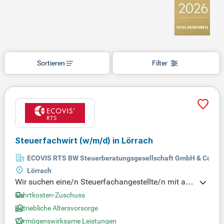
Sortieren
Filter
Steuerfachwirt (w/m/d) in Lörrach
ECOVIS RTS BW Steuerberatungsgesellschaft GmbH & Co. KG
Lörrach
Wir suchen eine/n Steuerfachangestellte/n mit abg
eschlossener Ausbildung und idealerweise einer W
Fahrtkosten-Zuschuss
eiterbildung zum/zur Steuerfachwirt/in oder Bilanz
Betriebliche Altersvorsorge
buchhalter/in. Berufserfahrung in der Finanzbuchh
Vermögenswirksame Leistungen
altung ist erforderlich, ebenso ein sicherer Umgang