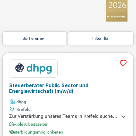
Sortieren
Filter
Steuerberater Public Sector und
Energiewirtschaft
(m/w/d)
dhpg
Krefeld
Zur Verstärkung unseres Teams in Krefeld suchen
wir engagierte Steuerberater (m/w/d) für den Publi
Flexible Arbeitszeiten
c Sector und die Energiewirtschaft. In dieser Rolle b
Weiterbildungsmöglichkeiten
ieten Sie umfassende steuerrechtliche Betreuung f