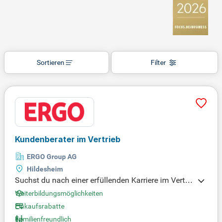
Sortieren
Filter
Kundenberater im Vertrieb
ERGO Group AG
Hildesheim
Suchst du nach einer erfüllenden Karriere im Vertri
eb? Als selbstständiger Versicherungsvermittler (§
Weiterbildungsmöglichkeiten
§ 84, 92 HGB) bei ERGO hast du die Möglichkeit, d
Einkaufsrabatte
eine Leidenschaft fürs Verkaufen auszuleben. Hier
Familienfreundlich
genießt du den direkten Kontakt zu Kunden und pr