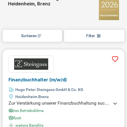
Heidenheim, Brenz
Sortieren
Filter
Finanzbuchhalter
(m/w/d)
Hugo Peter Steingass GmbH & Co. KG
Heidenheim Brenz
Zur Verstärkung unserer Finanzbuchhaltung suche
n wir einen engagierten Finanzbuchhalter (m/w/d)
Gutes Betriebsklima
zum nächstmöglichen Zeitpunkt. In dieser Rolle üb
Vollzeit
ernehmen Sie die selbstständige Bearbeitung der l
weitere Benefits
aufenden Finanzbuchhaltung und die Buchung sä