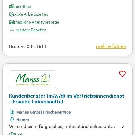
ei Tagen pro Woche. Gestalten Sie Ihre Work-Life-B
Homeoffice
alance nach Ihren Wünschen und steigern Sie Ihre
Flexible Arbeitszeiten
Produktivität in einem modernen Arbeitsumfeld. Be
Betriebliche Altersvorsorge
werben Sie sich jetzt und nutzen Sie diese Möglich
weitere Benefits
keit!
mehr erfahren
Heute veröffentlicht
Kundenberater
(m/w/d)
im Vertriebsinnendienst
– Frische Lebensmittel
Manss GmbH Frischeservice
Hamm
Wir sind ein erfolgreiches, mittelständisches Untern
ehmen in der Lebensmittelbranche und Spezialist f
Vollzeit