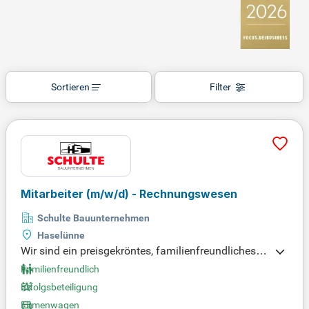
Sortieren
Filter
Mitarbeiter
(m/w/d)
- Rechnungswesen
Schulte Bauunternehmen
Haselünne
Wir sind ein preisgekröntes, familienfreundliches B
auunternehmen mit 300 Mitarbeitern und suchen e
Familienfreundlich
ine/n Mitarbeiter/in für das Rechnungswesen in H
Erfolgsbeteiligung
aselünne. Zu Ihren Aufgaben gehört die eigenveran
Firmenwagen
twortliche Finanzbuchhaltung für unser mittelstän