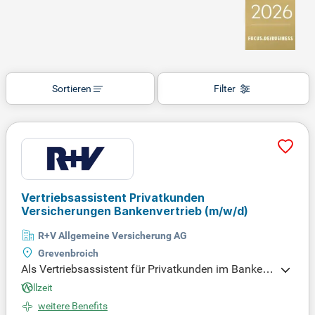
Sortieren
Filter
Vertriebsassistent Privatkunden
Versicherungen Bankenvertrieb
(m/w/d)
R+V Allgemeine Versicherung AG
Grevenbroich
Als Vertriebsassistent für Privatkunden im Banken
vertrieb (m/w/d) in den Regionen Bergheim, Horre
Vollzeit
m und Grevenbroich bist du die direkte Anlaufstelle
weitere Benefits
für Kundenanfragen. Du erstellst individuelle Versi