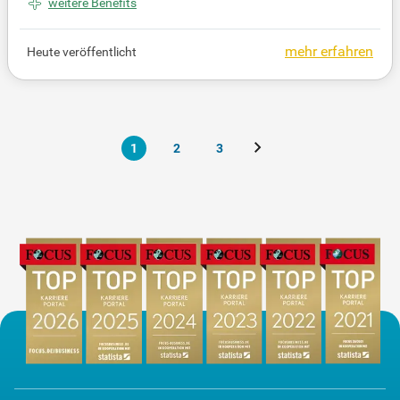
zusätzliche Leistungen wie Team-Events, Zuschüs
weitere Benefits
se zu E-Bikes, ÖPNV-Tickets, Fitnessstudio und bet
riebliche Altersvorsorge. Unsere moderne Mitarbeit
mehr erfahren
Heute veröffentlicht
erkantine sorgt für eine gesunde Verpflegung mit fr
ischem Obst und kostenfreien Getränken. Werden
Sie Teil unseres dynamischen Teams und bewerbe
n Sie sich jetzt unkompliziert über unser Bewerbun
gsformular!
1
2
3