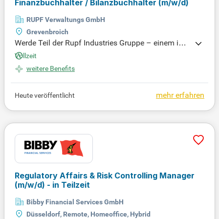
Finanzbuchhalter / Bilanzbuchhalter
(m/w/d)
RUPF Verwaltungs GmbH
Grevenbroich
Werde Teil der Rupf Industries Gruppe – einem inn
ovativen, familiengeführten Unternehmen mit 800
Vollzeit
engagierten Mitarbeitern. Entdecke spannende Mö
weitere Benefits
glichkeiten in Fahrzeugtechnik, Anlagenbau und M
aschinenbau. Bewirb dich jetzt und gestalte unsere
Zukunft mit!
mehr erfahren
Heute veröffentlicht
Regulatory Affairs & Risk Controlling Manager
(m/w/d)
- in Teilzeit
Bibby Financial Services GmbH
Düsseldorf, Remote, Homeoffice, Hybrid