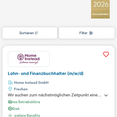
Sortieren
Filter
Lohn- und Finanzbuchhalter
(m/w/d)
Home Instead GmbH
Frechen
Wir suchen zum nächstmöglichen Zeitpunkt eine/n
Lohn- und Finanzbuchhalter (m/w/d) in Vollzeit, u
Gutes Betriebsklima
m unser erfolgreiches, dynamisches Unternehmen
Vollzeit
weiter zu stärken. Werden Sie Teil eines engagierte
weitere Benefits
n Teams, das innovative Lösungen in einem spann