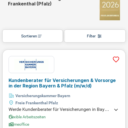
Frankenthal (Pfalz)
Sortieren
Filter
Kundenberater für Versicherungen & Vorsorge
in der Region Bayern & Pfalz
(m/w/d)
Versicherungskammer Bayern
Freie Frankenthal Pfalz
Werde Kundenberater für Versicherungen in Bayern
und der Pfalz! In der Agentur der Versicherungska
Flexible Arbeitszeiten
mmer Bayern unterstützen wir dich dabei, Sorgen a
Homeoffice
bzunehmen. Wir suchen engagierte Außendienstmi