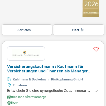
Sortieren
Filter
Versicherungskaufmann / Kaufmann für
Versicherungen und Finanzen als Manager
Kundenentwicklung
(m/w/d)
Kuhlmann & Bockelmann Risikoplanung GmbH
Elmshorn
Entwickeln Sie eine synergetische Zusammenarbei
t mit unseren Experten in Finanzplanung und Verm
Betriebliche Altersvorsorge
ögensverwaltung. Wir legen Wert auf langfristige K
Vollzeit
undenbeziehungen und suchen engagierte Fachkrä