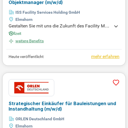
Objektmanager
(m/w/d)
ISS Facility Services Holding GmbH
Elmshorn
Gestalten Sie mit uns die Zukunft des Facility Man
agements! Bei ISS bieten wir spannende Karrierech
Vollzeit
ancen in Technik, Reinigung und Workplace-Mana
weitere Benefits
gement. Werden Sie Teil eines internationalen Tea
ms, das Betriebsabläufe optimiert. Jetzt bewerben
für mehr Informationen!
mehr erfahren
Heute veröffentlicht
Strategischer Einkäufer für Bauleistungen und
Instandhaltung
(m/w/d)
ORLEN Deutschland GmbH
Elmshorn